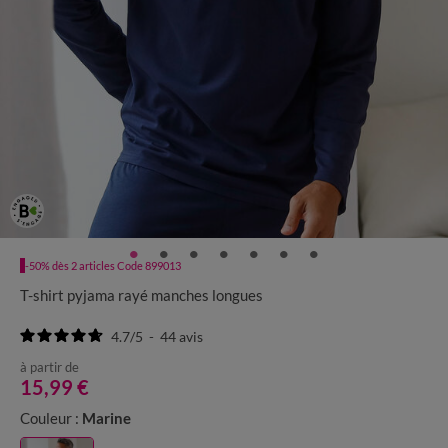
-50% dès 2 articles Code 899013
T-shirt pyjama rayé manches longues
4.7
/
5
-
44
avis
à partir de
15,99 €
Couleur :
Marine