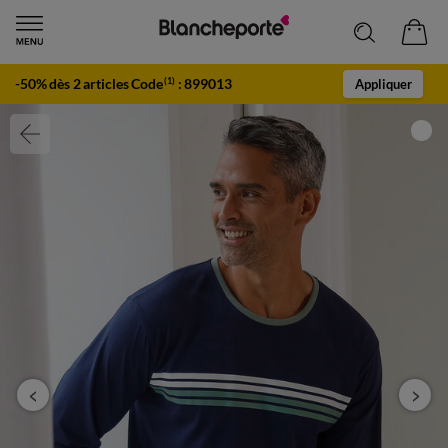
-50% dès 2 articles Code
:
899013
(1)
Appliquer