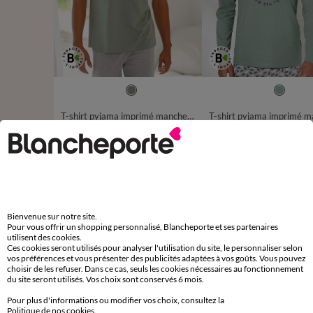
S
M
L
XL
XXL
3XL
4XL
S
M
L
XL
XXL
3XL
T-shirt pyjama imprimé manches courtes
12,99 €
à partir de
à partir de
-50% dès 2 art Code 899013
-50% dès 2 art Code 899013
D'autres idées de Pyjama
Bienvenue sur notre site.
Pour vous offrir un shopping personnalisé, Blancheporte et ses partenaires
Haut de pyjama
Pyjama
utilisent des cookies.
Ces cookies seront utilisés pour analyser l'utilisation du site, le personnaliser selon
vos préférences et vous présenter des publicités adaptées à vos goûts. Vous pouvez
choisir de les refuser. Dans ce cas, seuls les cookies nécessaires au fonctionnement
du site seront utilisés. Vos choix sont conservés 6 mois.
Pour plus d'informations ou modifier vos choix, consultez la
Paiement 100% sécurisé
Politique de nos cookies
.