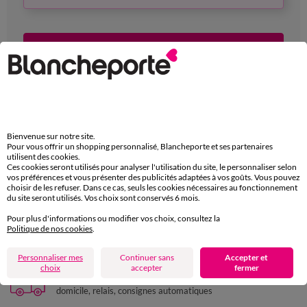
Créer mon compte
(1) 11€ offerts dès 20€ d'achats pour toute inscription à la newsletter
Blancheporte, voir conditions dans l'email de confirmation
* Champs obligatoires : Conformément à la loi "Informatique et Libertés",
Bienvenue sur notre site.
nous vous précisons que ces données sont obligatoires et nécessaires à
Pour vous offrir un shopping personnalisé, Blancheporte et ses partenaires
utilisent des cookies.
Blancheporte pour la gestion commerciale de votre commande. Vous
Ces cookies seront utilisés pour analyser l'utilisation du site, le personnaliser selon
disposez d'un droit d'accès, de rectification et d'opposition au traitement
vos préférences et vous présenter des publicités adaptées à vos goûts. Vous pouvez
de ces données.
En savoir plus
choisir de les refuser. Dans ce cas, seuls les cookies nécessaires au fonctionnement
du site seront utilisés. Vos choix sont conservés 6 mois.
Pour plus d'informations ou modifier vos choix, consultez la
Politique de nos cookies
.
Paiement 100% sécurisé
Payez plus tard ou en plusieurs fois
Personnaliser mes
Continuer sans
Accepter et
choix
accepter
fermer
Livraison express
domicile, relais, consignes automatiques