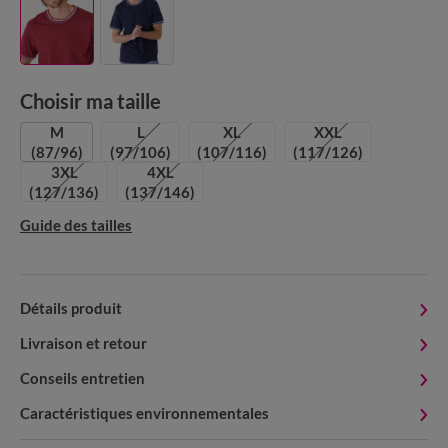
Choisir ma taille
M
L
XL
XXL
(87/96)
(97/106)
(107/116)
(117/126)
3XL
4XL
(127/136)
(137/146)
Guide des tailles
Détails produit
Livraison et retour
Conseils entretien
Caractéristiques environnementales