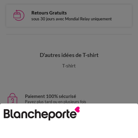
Retours Gratuits
sous 30 jours avec Mondial Relay uniquement
D'autres idées de T-shirt
T-shirt
Paiement 100% sécurisé
Payez plus tard ou en plusieurs fois
Livraison express
domicile, relais, consignes automatiques