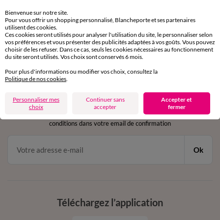
Retours gratuits
sous 30 jours avec Mondial Relay uniquement
Bienvenue sur notre site.
Pour vous offrir un shopping personnalisé, Blancheporte et ses partenaires
utilisent des cookies.
Service clients
Ces cookies seront utilisés pour analyser l'utilisation du site, le personnaliser selon
par chat et par téléphone
vos préférences et vous présenter des publicités adaptées à vos goûts. Vous pouvez
choisir de les refuser. Dans ce cas, seuls les cookies nécessaires au fonctionnement
de 8h00 à 20h00 du lundi au samedi
du site seront utilisés. Vos choix sont conservés 6 mois.
Pour plus d'informations ou modifier vos choix, consultez la
Politique de nos cookies
.
11€ Offerts
Personnaliser mes
Continuer sans
Accepter et
en vous inscrivant à la newsletter
choix
accepter
fermer
dès 20€ d’achat
conditions dans votre email de confirmation
Ok
Téléchargez l’application