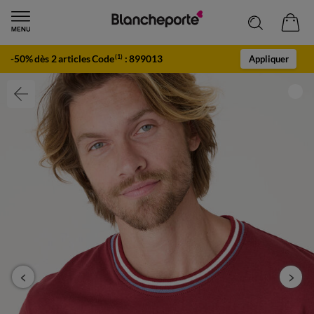
-50% dès 2 articles Code
:
899013
(1)
Appliquer