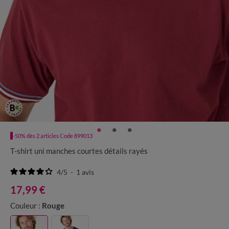
-50% dès 2 articles Code 899013
T-shirt uni manches courtes détails rayés
4
/
5
-
1
avis
17,99 €
Couleur :
Rouge