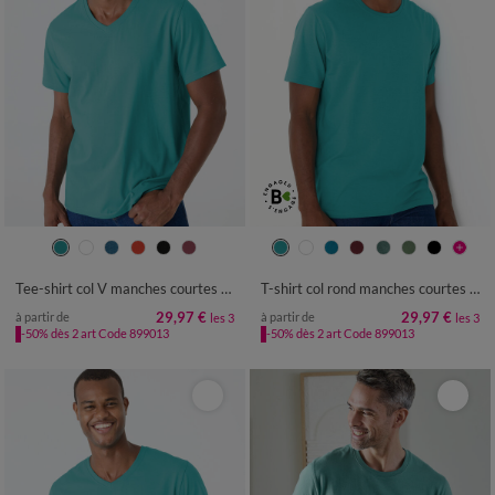
S
M
L
XL
XXL
3XL
4XL
S
M
L
XL
XXL
3XL
4XL
5XL
6XL
5XL
6XL
Tee-shirt col V manches courtes - lot de 3
T-shirt col rond manches courtes - lot de 3
29,97 €
29,97 €
à partir de
à partir de
les 3
les 3
-50% dès 2 art Code 899013
-50% dès 2 art Code 899013