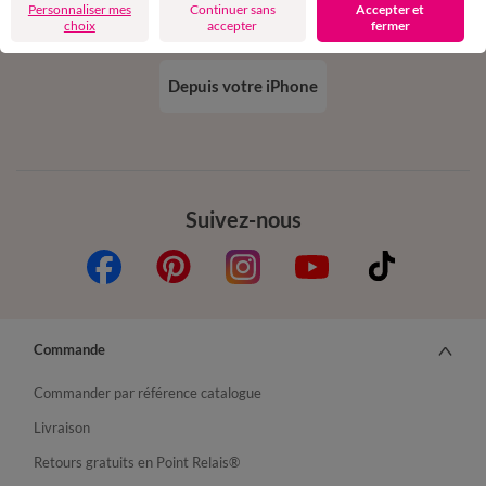
Personnaliser mes
Continuer sans
Accepter et
choix
accepter
fermer
Depuis votre iPhone
Suivez-nous
Commande
Commander par référence catalogue
Livraison
Retours gratuits en Point Relais®