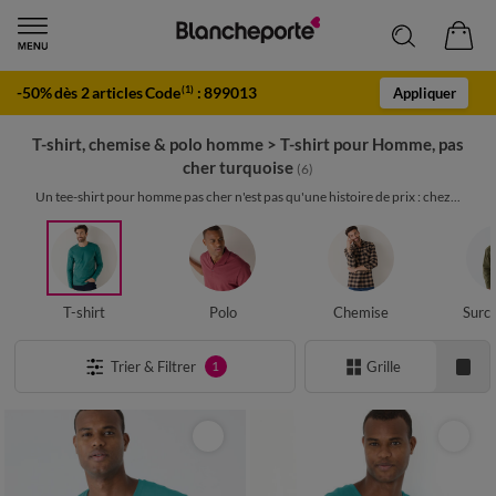
-50% dès 2 articles Code
:
899013
(1)
Appliquer
T-shirt, chemise & polo homme
>
T-shirt pour Homme, pas
cher turquoise
(6)
Un tee-shirt pour homme pas cher n'est pas qu'une histoire de prix : chez...
T-shirt
Polo
Chemise
Surc
Trier & Filtrer
Grille
1