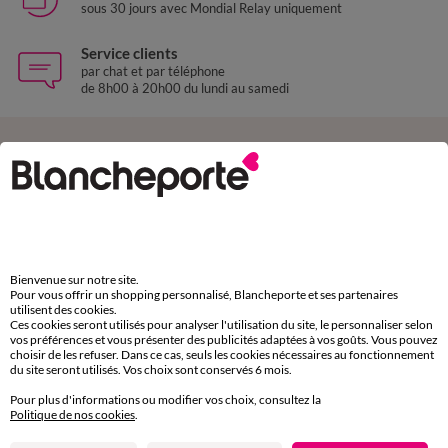
sous 30 jours avec Mondial Relay uniquement
Service clients
par chat et par téléphone
de 8h00 à 20h00 du lundi au samedi
11€ Offerts
en vous inscrivant à la newsletter
dès 20€ d’achat
conditions dans votre email de confirmation
Bienvenue sur notre site.
Ok
Pour vous offrir un shopping personnalisé, Blancheporte et ses partenaires
utilisent des cookies.
Ces cookies seront utilisés pour analyser l'utilisation du site, le personnaliser selon
vos préférences et vous présenter des publicités adaptées à vos goûts. Vous pouvez
choisir de les refuser. Dans ce cas, seuls les cookies nécessaires au fonctionnement
du site seront utilisés. Vos choix sont conservés 6 mois.
Téléchargez l’application
Pour plus d'informations ou modifier vos choix, consultez la
Politique de nos cookies
.