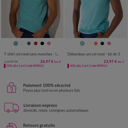
S
M
L
XL
XXL
3XL
4XL
S
M
L
XL
XXL
3XL
4XL
5XL
5XL
T-shirt col rond sans manches - lot de 3
Débardeur uni col rond - lot de 3
26,97 €
23,97 €
à partir de
les 3
les 3
-50% dès 2 art Code 899013
-50% dès 2 art Code 899013
Paiement 100% sécurisé
Payez plus tard ou en plusieurs fois
Livraison express
domicile, relais, consignes automatiques
Retours gratuits