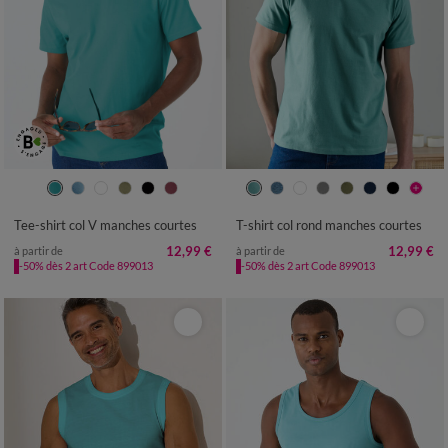
S
M
L
XL
XXL
3XL
4XL
S
M
L
XL
XXL
3XL
4XL
5XL
6XL
5XL
6XL
Tee-shirt col V manches courtes
T-shirt col rond manches courtes
12,99 €
12,99 €
à partir de
à partir de
-50% dès 2 art Code 899013
-50% dès 2 art Code 899013