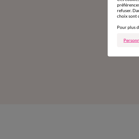
préférences
refuser. Da
choix sont 
Pour plus d
Personn