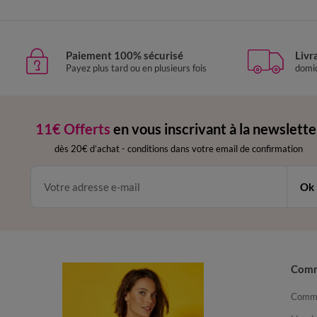
Paiement 100% sécurisé
Livr
Payez plus tard ou en plusieurs fois
domic
11€ Offerts
en vous inscrivant à la newslette
dès 20€ d’achat
-
conditions dans votre email de confirmation
Ok
Com
Comma