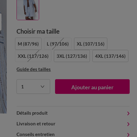
Choisir ma taille
M
(87/96)
L
(97/106)
XL
(107/116)
XXL
(117/126)
3XL
(127/136)
4XL
(137/146)
Guide des tailles
1
Ajouter au panier
Détails produit
Livraison et retour
Conseils entretien