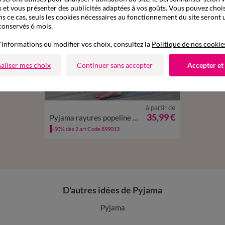
 et vous présenter des publicités adaptées à vos goûts. Vous pouvez chois
ns ce cas, seuls les cookies nécessaires au fonctionnement du site seront u
conservés 6 mois.
'informations ou modifier vos choix, consultez la
Politique de nos cookie
aliser mes choix
Continuer sans accepter
Accepter et
à partir de
M
L
XL
XXL
3XL
4XL
35,99 €
Pyjama rayures popeline coton
-50% dès 2 art Code 899013
D'autres idées de Pyjama
Pyjama