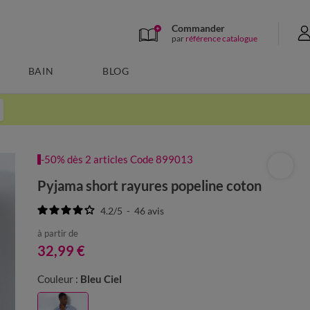
Commander
par
référence catalogue
BAIN
BLOG
-50% dès 2 articles Code 899013
Pyjama short rayures popeline coton
4.2
/
5
-
46
avis
à partir de
32,99 €
Couleur :
Bleu Ciel