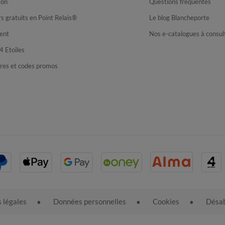
son
Questions fréquentes
s gratuits en Point Relais®
Le blog Blancheporte
ent
Nos e-catalogues à consul
4 Etoiles
fres et codes promos
 légales
Données personnelles
Cookies
Désab