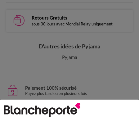
Retours Gratuits
sous 30 jours avec Mondial Relay uniquement
D'autres idées de Pyjama
Pyjama
Paiement 100% sécurisé
Payez plus tard ou en plusieurs fois
Livraison express
domicile, relais, consignes automatiques
Retours gratuits
sous 30 jours avec Mondial Relay uniquement