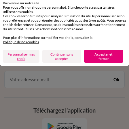
Bienvenue sur notre site.
Pour vous offrir un shopping personnalisé, Blancheporte et ses partenaires
Service clients
utilisent des cookies.
Ces cookies seront utilisés pour analyser l'utilisation du site, le personnaliser selon
par chat et par téléphone
vos préférences et vous présenter des publicités adaptées à vos goûts. Vous pouvez
de 8h00 à 20h00 du lundi au samedi
choisir de les refuser. Dans ce cas, seuls les cookies nécessaires au fonctionnement
du site seront utilisés. Vos choix sont conservés 6 mois.
Pour plus d'informations ou modifier vos choix, consultez la
11€ Offerts
Politique de nos cookies
.
en vous inscrivant à la newsletter
Personnaliser mes
Continuer sans
Accepter et
choix
accepter
fermer
dès 20€ d’achat
conditions dans votre email de confirmation
Ok
Téléchargez l’application