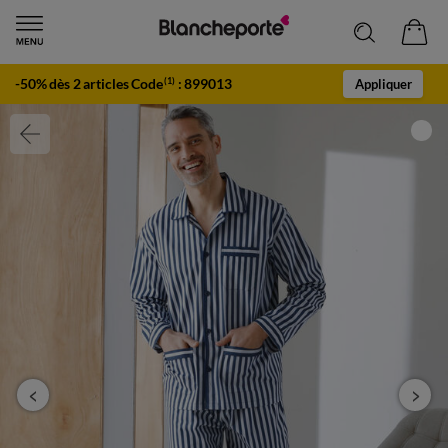
-50% dès 2 articles Code
:
899013
(1)
Appliquer