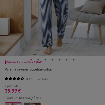
-50% dès 2 articles Code 899013
Pyjama rayures popeline coton
4.4
/
5
-
78
avis
à partir de
35,99 €
Couleur :
Marine / Écru