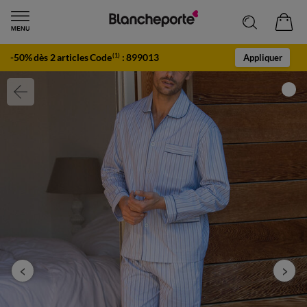
-50% dès 2 articles Code
:
899013
(1)
Appliquer