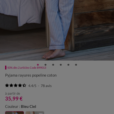
-50% dès 2 articles Code 899013
Pyjama rayures popeline coton
4.4
/
5
-
78
avis
à partir de
35,99 €
Couleur :
Bleu Ciel