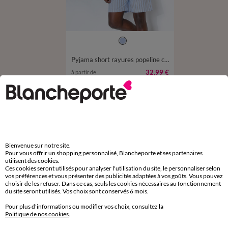
M
L
XL
XXL
3XL
4XL
Pyjama short rayures popeline coton
32,99 €
à partir de
-50% dès 2 art Code 899013
D'autres idées de Pyjama
Pyjama
Bienvenue sur notre site.
Pour vous offrir un shopping personnalisé, Blancheporte et ses partenaires
utilisent des cookies.
Ces cookies seront utilisés pour analyser l'utilisation du site, le personnaliser selon
vos préférences et vous présenter des publicités adaptées à vos goûts. Vous pouvez
choisir de les refuser. Dans ce cas, seuls les cookies nécessaires au fonctionnement
du site seront utilisés. Vos choix sont conservés 6 mois.
Paiement 100% sécurisé
Payez plus tard ou en plusieurs fois
Pour plus d'informations ou modifier vos choix, consultez la
Politique de nos cookies
.