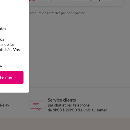
*exclu des réductions offertes par code promo
 des
vos
ir de les
tilisés. Vos
s
.
 fermer
Service clients
 Relay
par chat et par téléphone
de 8h00 à 20h00 du lundi au samedi