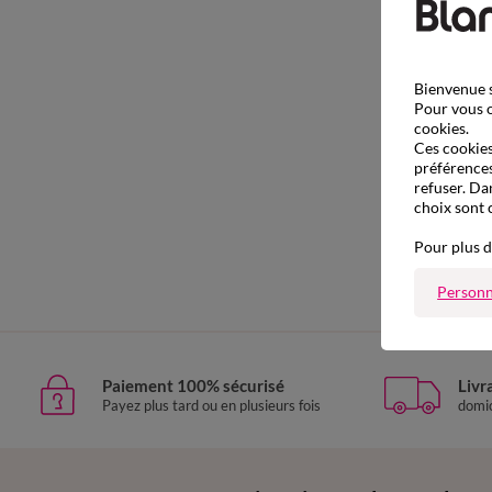
Bienvenue s
Pour vous o
cookies.
Ces cookies 
préférences
refuser. Da
choix sont 
Pour plus d
Personn
Paiement 100% sécurisé
Livr
Payez plus tard ou en plusieurs fois
domic