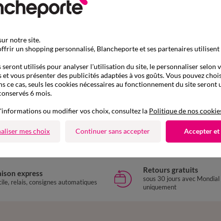
ur notre site.
ffrir un shopping personnalisé, Blancheporte et ses partenaires utilisent
seront utilisés pour analyser l'utilisation du site, le personnaliser selon 
 et vous présenter des publicités adaptées à vos goûts. Vous pouvez chois
ns ce cas, seuls les cookies nécessaires au fonctionnement du site seront u
conservés 6 mois.
D'autres idées de Pyjama
'informations ou modifier vos choix, consultez la
Politique de nos cookie
Pyjama
aliser mes choix
Continuer sans accepter
Accepter et
Retours gratuits
aison express
sous 30 jours avec Mondial
ile, relais, consignes automatiques
uniquement