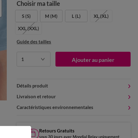
Choisir ma taille
S
(S)
M
(M)
L
(L)
XL
(XL)
XXL
(XXL)
Guide des tailles
1
Ajouter au panier
Détails produit
Livraison et retour
Caractéristiques environnementales
Retours Gratuits
sous 30 jours avec Mondial Relay uniquement