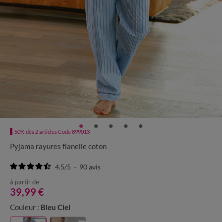
-50% dès 2 articles Code 899013
Pyjama rayures flanelle coton
4.5
/
5
-
90
avis
à partir de
39,99 €
Couleur :
Bleu Ciel