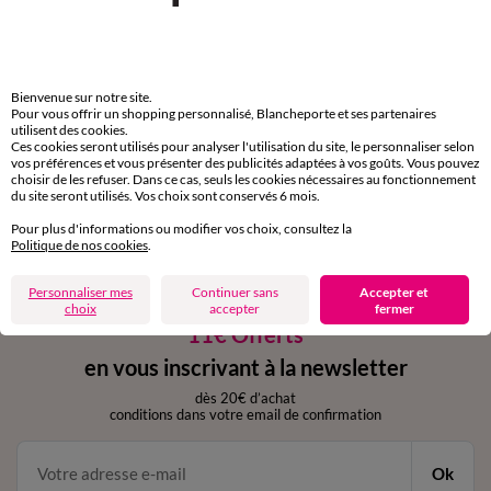
Payez plus tard ou en plusieurs fois
Livraison express
domicile, relais, consignes automatiques
Bienvenue sur notre site.
Pour vous offrir un shopping personnalisé, Blancheporte et ses partenaires
utilisent des cookies.
Retours gratuits
Ces cookies seront utilisés pour analyser l'utilisation du site, le personnaliser selon
vos préférences et vous présenter des publicités adaptées à vos goûts. Vous pouvez
sous 30 jours avec Mondial Relay uniquement
choisir de les refuser. Dans ce cas, seuls les cookies nécessaires au fonctionnement
du site seront utilisés. Vos choix sont conservés 6 mois.
Service clients
Pour plus d'informations ou modifier vos choix, consultez la
par chat et par téléphone
Politique de nos cookies
.
de 8h00 à 20h00 du lundi au samedi
Personnaliser mes
Continuer sans
Accepter et
choix
accepter
fermer
11€ Offerts
en vous inscrivant à la newsletter
dès 20€ d’achat
conditions dans votre email de confirmation
Ok