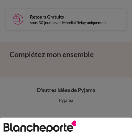
Retours Gratuits
sous 30 jours avec Mondial Relay uniquement
Complétez mon ensemble
D'autres idées de Pyjama
Pyjama
Paiement 100% sécurisé