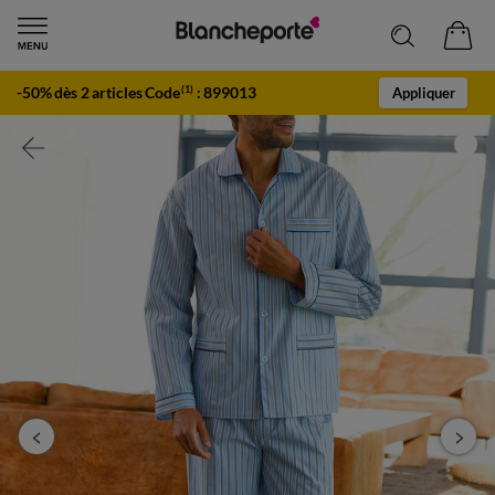
-50% dès 2 articles Code
:
899013
(1)
Appliquer