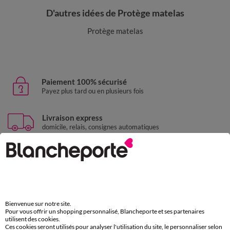
D'autres idées de Protège matelas
Protège matelas
Paiement 100% sécurisé
Payez plus tard ou en plusieurs fois
Livraison express
domicile, relais, consignes automatiques
Retours gratuits
sous 30 jours avec Mondial Relay uniquement
Service clients
par chat et par téléphone
Bienvenue sur notre site.
de 8h00 à 20h00 du lundi au samedi
Pour vous offrir un shopping personnalisé, Blancheporte et ses partenaires
utilisent des cookies.
Ces cookies seront utilisés pour analyser l'utilisation du site, le personnaliser selon