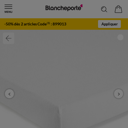
-50% dès 2 articles Code
:
899013
(1)
Appliquer