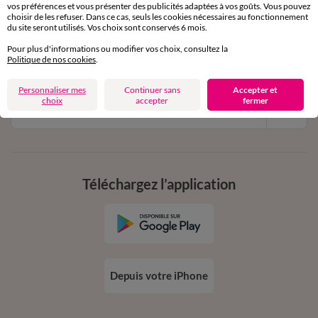
vos préférences et vous présenter des publicités adaptées à vos goûts. Vous pouvez
11€ Offerts
choisir de les refuser. Dans ce cas, seuls les cookies nécessaires au fonctionnement
du site seront utilisés. Vos choix sont conservés 6 mois.
en vous inscrivant à la newsletter
Pour plus d'informations ou modifier vos choix, consultez la
dès 20€ d’achat
Politique de nos cookies
.
conditions dans votre email de confirmation
Personnaliser mes
Continuer sans
Accepter et
choix
accepter
fermer
Ok
Téléchargez l’application
Depuis votre iPhone