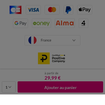
France
à partir de
CGV
Mentions légales
Données personnelles
Cookies
29,99 €
Désabonnement newsletter
1
Ajouter au panier