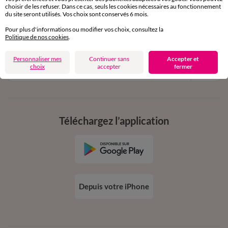
11€ Offerts
choisir de les refuser. Dans ce cas, seuls les cookies nécessaires au fonctionnement
du site seront utilisés. Vos choix sont conservés 6 mois.
en vous inscrivant à la newsletter
Pour plus d'informations ou modifier vos choix, consultez la
dès 20€ d’achat
Politique de nos cookies
.
conditions dans votre email de confirmation
Personnaliser mes
Continuer sans
Accepter et
Ok
choix
accepter
fermer
Téléchargez l’application
Depuis votre iPhone