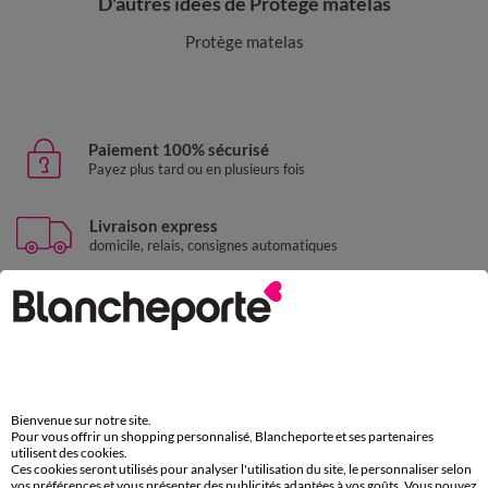
D'autres idées de Protège matelas
Protège matelas
Paiement 100% sécurisé
Payez plus tard ou en plusieurs fois
Livraison express
domicile, relais, consignes automatiques
Retours gratuits
sous 30 jours avec Mondial Relay uniquement
Service clients
par chat et par téléphone
de 8h00 à 20h00 du lundi au samedi
Bienvenue sur notre site.
Pour vous offrir un shopping personnalisé, Blancheporte et ses partenaires
utilisent des cookies.
Ces cookies seront utilisés pour analyser l'utilisation du site, le personnaliser selon
vos préférences et vous présenter des publicités adaptées à vos goûts. Vous pouvez