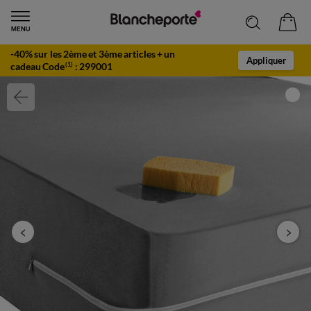
-40% sur les 2ème et 3ème articles + un
Appliquer
cadeau Code
:
299001
(1)