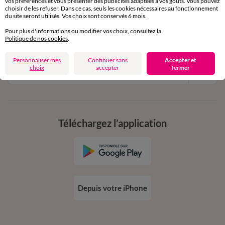
vos préférences et vous présenter des publicités adaptées à vos goûts. Vous pouvez
11€ Offerts
choisir de les refuser. Dans ce cas, seuls les cookies nécessaires au fonctionnement
du site seront utilisés. Vos choix sont conservés 6 mois.
en vous inscrivant à la newsletter
Pour plus d'informations ou modifier vos choix, consultez la
dès 20€ d’achat
Politique de nos cookies
.
conditions dans votre email de confirmation
Personnaliser mes
Continuer sans
Accepter et
choix
accepter
fermer
Ok
Téléchargez l’application
Depuis votre iPhone