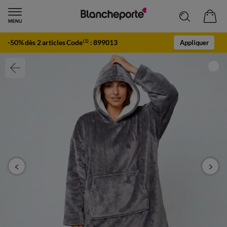
-50% dès 2 articles Code
:
899013
(1)
Appliquer