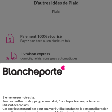
D'autres idées de Plaid
Plaid
Paiement 100% sécurisé
Payez plus tard ou en plusieurs fois
Livraison express
domicile, relais, consignes automatiques
Retours gratuits
sous 30 jours avec Mondial Relay uniquement
Service clients
par chat et par téléphone
de 8h00 à 20h00 du lundi au samedi
Bienvenue sur notre site.
Pour vous offrir un shopping personnalisé, Blancheporte et ses partenaires
utilisent des cookies.
Ces cookies seront utilisés pour analyser l'utilisation du site, le personnaliser selon