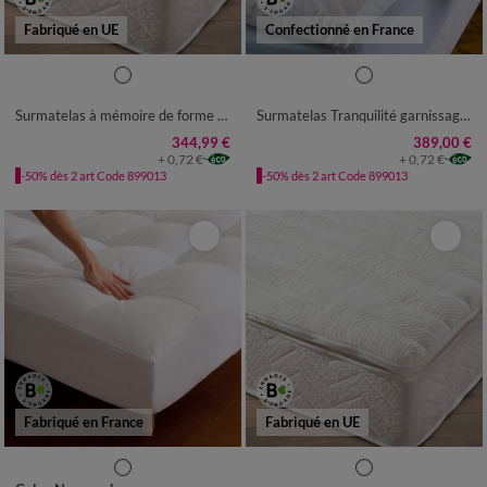
Fabriqué en UE
Confectionné en France
SURMATELAS 1 PERS :
90X200CM
Surmatelas à mémoire de forme qualité prestige
Surmatelas Tranquilité garnissage naturel
SURMATELAS 2 PERS :
140X200CM
344,99 €
389,00 €
+ 0,72 €
+ 0,72 €
SURMATELAS 2 PERS :
-50% dès 2 art Code 899013
-50% dès 2 art Code 899013
160X200CM
SURMATELAS 2 PERS :
180X200CM
Fabriqué en France
Fabriqué en UE