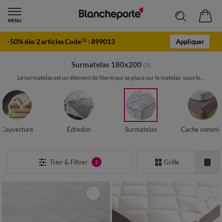
-50% dès 2 articles Code
:
899013
(1)
Appliquer
Surmatelas 180x200
(7)
Le surmatelas est un élément de literie qui se place sur le matelas, sous le...
Couverture
Edredon
Surmatelas
Cache sommie
Trier & Filtrer
Grille
1