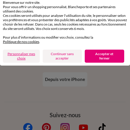
Bienvenue sur notre site.
Pour vous offrir un shopping personnalisé, Blancheporte et ses partenaires
Ok
utilisent des cookies.
Ces cookies seront utilisés pour analyser l'utilisation du site, le personnaliser selon
vos préférences et vous présenter des publicités adaptées à vos goûts. Vous pouvez
choisir de les refuser. Dans ce cas, seuls les cookies nécessaires au fonctionnement
du site seront utilisés. Vos choix sont conservés 6 mois.
Pour plus d'informations ou modifier vos choix, consultez la
Téléchargez l’application
Politique de nos cookies
.
Personnaliser mes
Continuer sans
Accepter et
choix
accepter
fermer
Depuis votre iPhone
Suivez-nous