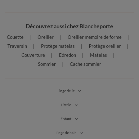
Découvrez aussi chez Blancheporte
Couette
Oreiller
Oreiller mémoire de forme
Traversin
Protège matelas
Protège oreiller
Couverture
Edredon
Matelas
Sommier
Cache sommier
Linge de lit
Literie
Enfant
Linge de bain