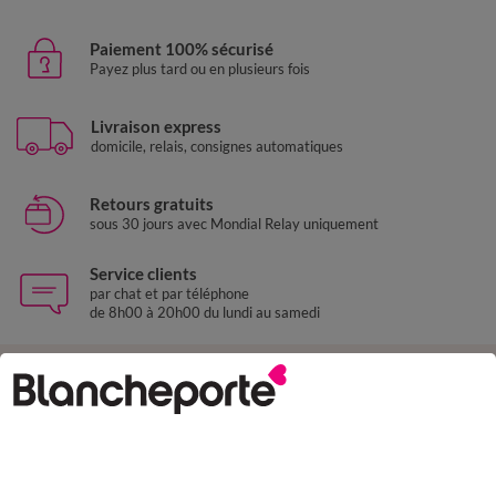
Paiement 100% sécurisé
Payez plus tard ou en plusieurs fois
Livraison express
domicile, relais, consignes automatiques
Retours gratuits
sous 30 jours avec Mondial Relay uniquement
Service clients
par chat et par téléphone
de 8h00 à 20h00 du lundi au samedi
11€ Offerts
en vous inscrivant à la newsletter
dès 20€ d’achat
conditions dans votre email de confirmation