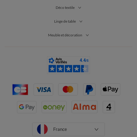
Déco textile
Linge de table
Meuble et décoration
France