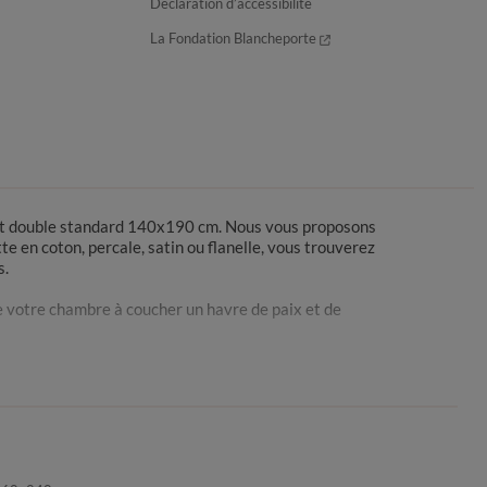
Déclaration d’accessibilité
La Fondation Blancheporte
 lit double standard 140x190 cm. Nous vous proposons
te en coton, percale, satin ou flanelle, vous trouverez
s.
de votre chambre à coucher un havre de paix et de
 votre couette. Ces dimensions offrent un ajustement
soigné. En plus de son aspect pratique, la housse de
antanément transformer l’ambiance de votre pièce.