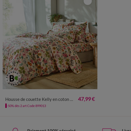
47,99 €
Housse de couette Kelly en coton imprimé floral
-50% dès 2 art Code 899013
Paiement 100% sécurisé
Livr