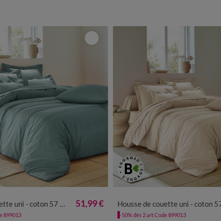
51,99 €
uni - coton 57 fils/cm²
Housse de couette uni - coton 57 fils/c
de 899013
-50% dès 2 art Code 899013