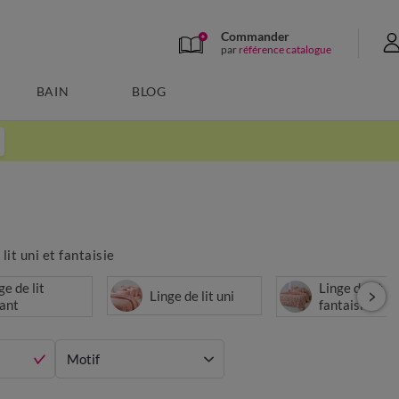
Commander
par
référence catalogue
BAIN
BLOG
it uni et fantaisie
ge de lit
Linge de lit
Linge de lit uni
ant
fantaisie
Motif