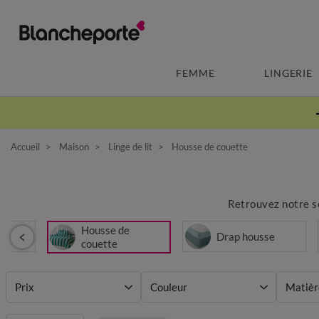
FEMME
LINGERIE
Accueil
Maison
Linge de lit
Housse de couette
Retrouvez notre sé
Housse de
t
Drap housse
couette
Prix
Couleur
Matièr