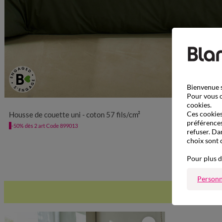
Bienvenue s
Pour vous o
cookies.
Ces cookies 
Housse de couette uni - coton 57 fils/cm²
préférences
-50% dès 2 art Code 899013
refuser. Da
choix sont 
Pour plus d
Personn