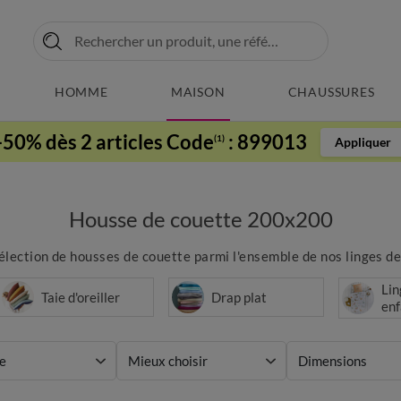
HOMME
MAISON
CHAUSSURES
-50% dès 2 articles Code
:
899013
(1)
Appliquer
Housse de couette 200x200
lection de housses de couette parmi l'ensemble de nos linges de l
Lin
Taie d'oreiller
Drap plat
enf
e
Mieux choisir
Dimensions