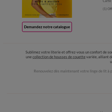
Carte 
(1) Of
Demandez notre catalogue
Sublimez votre literie et offrez-vous un confort de
une
collection de housses de couette
variée, alliant 
u
Renouvelez dès maintenant votre linge de lit à p
Si vous avez un lit double standard, la housse de c
impeccable, permettant ainsi à la couette de rester
couette joue un rôle clé dans l’esthétique de vo