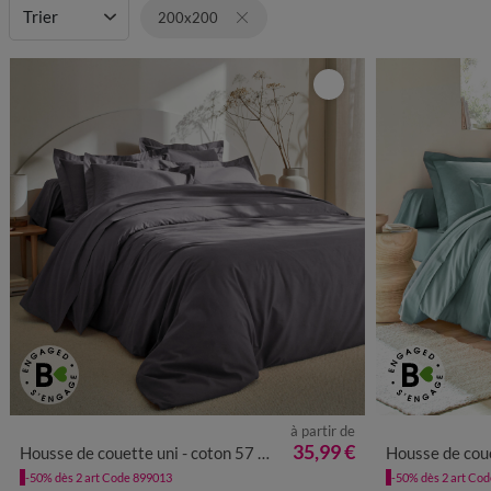
Trier
200x200
à partir de
35,99 €
Housse de couette uni - coton 57 fils/cm²
Housse de couette 
-50% dès 2 art Code 899013
-50% dès 2 art Co