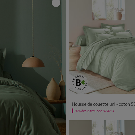
Housse de couette uni - coton 57 fils/c
-50% dès 2 art Code 899013