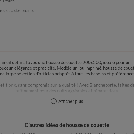
4 Etoiles
fres et codes promos
 sommeil optimal avec une housse de couette 200x200, idéale pour un
douceur, élégance et praticité. Modèle uni ou imprimé, housse de couet
ne large sélection d’articles adaptés à tous les besoins et préférence
etit prix, sans compromis sur la qualité ! Avec Blancheporte, faites 
raffinement pour des nuits agréables et réparatrices.
Afficher plus
Pourquoi opter pour une housse de couette 200x200 ?
ouette 200x200 est la taille indispensable pour habiller parfaitement
 bien en place pour un confort de sommeil optimal et un lit toujours 
D’autres idées de housse de couette
tre chambre à coucher. Un modèle adapté à votre décoration peut inst