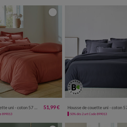
51,99 €
uni - coton 57 fils/cm²
Housse de couette uni - coton 57 fils/c
de 899013
-50% dès 2 art Code 899013