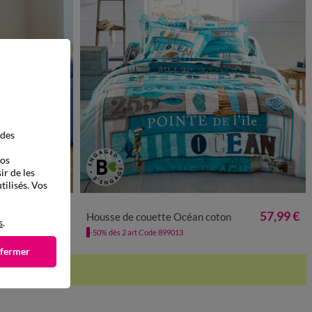
 des
vos
ir de les
tilisés. Vos
48,99 €
57,99 €
cm²
Housse de couette Océan coton
s
.
-50% dès 2 art Code 899013
 fermer