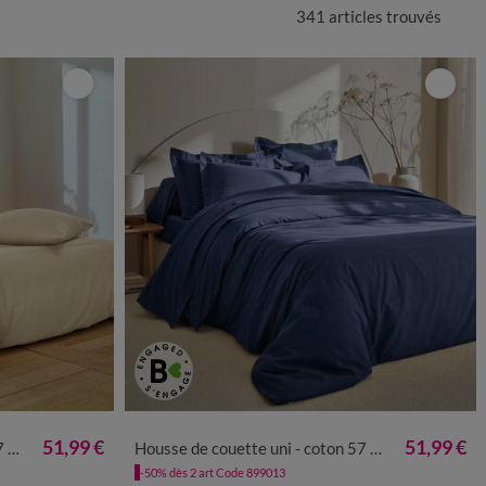
341 articles
trouvés
51,99 €
51,99 €
m²
Housse de couette uni - coton 57 fils/cm²
-50% dès 2 art Code 899013