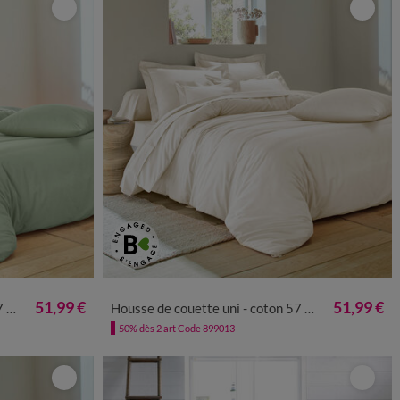
51,99 €
51,99 €
m²
Housse de couette uni - coton 57 fils/cm²
-50% dès 2 art Code 899013