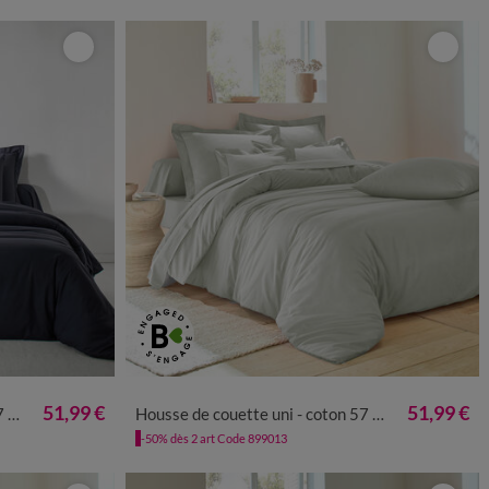
51,99 €
51,99 €
m²
Housse de couette uni - coton 57 fils/cm²
-50% dès 2 art Code 899013