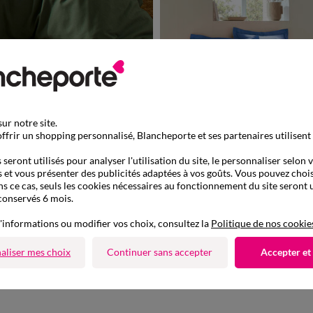
ur notre site.
ffrir un shopping personnalisé, Blancheporte et ses partenaires utilisent
à partir de
35,99 €
seront utilisés pour analyser l'utilisation du site, le personnaliser selon 
 et vous présenter des publicités adaptées à vos goûts. Vous pouvez chois
ns ce cas, seuls les cookies nécessaires au fonctionnement du site seront u
conservés 6 mois.
Housse de couette uni - polyester-coton 57 fils/
'informations ou modifier vos choix, consultez la
Politique de nos cookie
-50% dès 2 art Code 899013
aliser mes choix
Continuer sans accepter
Accepter et
-50% dès 2 articles Code
:
899013
(1)
Appliquer