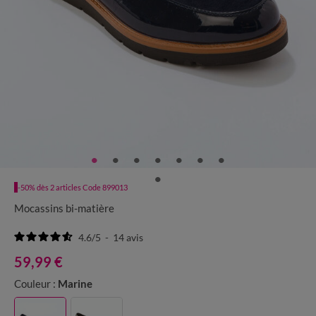
-50% dès 2 articles Code 899013
Mocassins bi-matière
4.6
/
5
-
14
avis
59,99 €
Couleur :
Marine