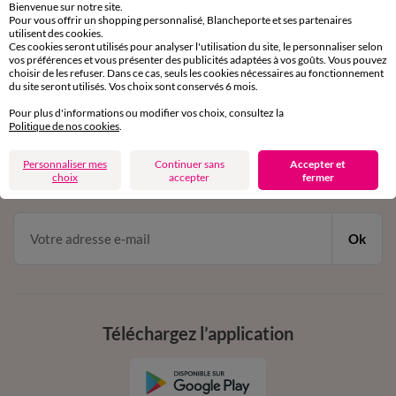
Bienvenue sur notre site.
Pour vous offrir un shopping personnalisé, Blancheporte et ses partenaires
Service clients
utilisent des cookies.
par chat et par téléphone
Ces cookies seront utilisés pour analyser l'utilisation du site, le personnaliser selon
de 8h00 à 20h00 du lundi au samedi
vos préférences et vous présenter des publicités adaptées à vos goûts. Vous pouvez
choisir de les refuser. Dans ce cas, seuls les cookies nécessaires au fonctionnement
du site seront utilisés. Vos choix sont conservés 6 mois.
Pour plus d'informations ou modifier vos choix, consultez la
11€ Offerts
Politique de nos cookies
.
en vous inscrivant à la newsletter
Personnaliser mes
Continuer sans
Accepter et
choix
accepter
fermer
dès 20€ d’achat
conditions dans votre email de confirmation
Ok
Téléchargez l’application