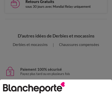
Retours Gratuits
sous 30 jours avec Mondial Relay uniquement
D'autres idées de Derbies et mocassins
Derbies et mocassins
Chaussures compensées
Paiement 100% sécurisé
Payez plus tard ou en plusieurs fois
Livraison express
domicile, relais, consignes automatiques
Retours gratuits
sous 30 jours avec Mondial Relay uniquement