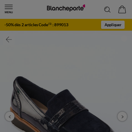
-50% dès 2 articles Code
:
899013
(1)
Appliquer