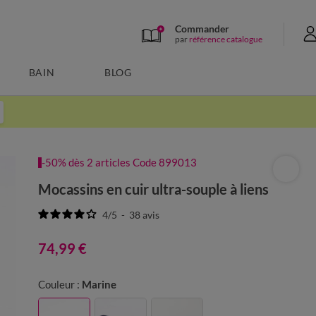
Commander
par
référence catalogue
BAIN
BLOG
-50% dès 2 articles Code 899013
Mocassins en cuir ultra-souple à liens
4
/
5
-
38
avis
74,99 €
Couleur :
Marine