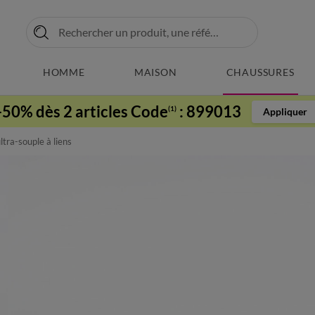
HOMME
MAISON
CHAUSSURES
-50% dès 2 articles Code
:
899013
(1)
Appliquer
ltra-souple à liens