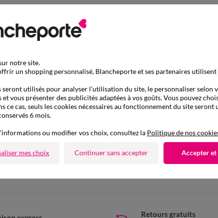
ur notre site.
ffrir un shopping personnalisé, Blancheporte et ses partenaires utilisent
seront utilisés pour analyser l'utilisation du site, le personnaliser selon 
 et vous présenter des publicités adaptées à vos goûts. Vous pouvez chois
ns ce cas, seuls les cookies nécessaires au fonctionnement du site seront u
conservés 6 mois.
'informations ou modifier vos choix, consultez la
Politique de nos cookie
D'autres idées de Derbies et mocassins
aliser mes choix
Continuer sans accepter
Accepter et
Derbies et mocassins
Retours gratuits
aison express