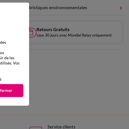
Caractéristiques environnementales
Retours Gratuits
sous 30 jours avec Mondial Relay uniquement
 des
vos
ir de les
tilisés. Vos
s
.
 fermer
Service clients