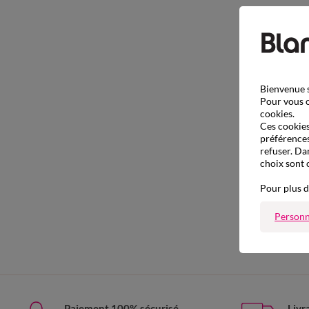
Bienvenue s
Pour vous o
cookies.
Ces cookies 
préférences
refuser. Da
choix sont 
Pour plus d
Personn
Paiement 100% sécurisé
Livr