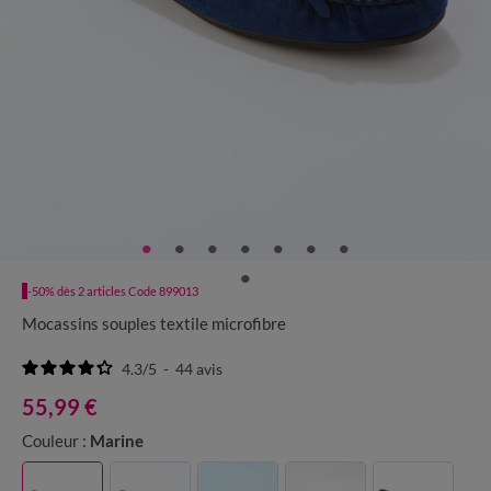
-50% dès 2 articles Code 899013
Mocassins souples textile microfibre
4.3
/
5
-
44
avis
55,99 €
Couleur :
Marine