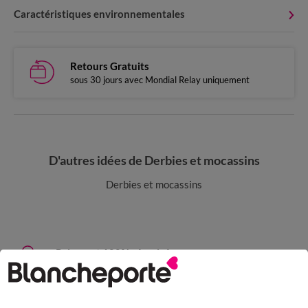
Caractéristiques environnementales
Retours Gratuits
sous 30 jours avec Mondial Relay uniquement
D'autres idées de Derbies et mocassins
Derbies et mocassins
Paiement 100% sécurisé
Payez plus tard ou en plusieurs fois
Livraison express