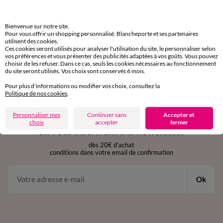
domicile, relais, consignes automatiques
Bienvenue sur notre site.
Retours gratuits
Pour vous offrir un shopping personnalisé, Blancheporte et ses partenaires
sous 30 jours avec Mondial Relay uniquement
utilisent des cookies.
Ces cookies seront utilisés pour analyser l'utilisation du site, le personnaliser selon
vos préférences et vous présenter des publicités adaptées à vos goûts. Vous pouvez
Service clients
choisir de les refuser. Dans ce cas, seuls les cookies nécessaires au fonctionnement
par chat et par téléphone
du site seront utilisés. Vos choix sont conservés 6 mois.
de 8h00 à 20h00 du lundi au samedi
Pour plus d'informations ou modifier vos choix, consultez la
Politique de nos cookies
.
11€ Offerts
Personnaliser mes
Continuer sans
Accepter et
choix
accepter
fermer
en vous inscrivant à la newsletter
dès 20€ d’achat
conditions dans votre email de confirmation
Ok