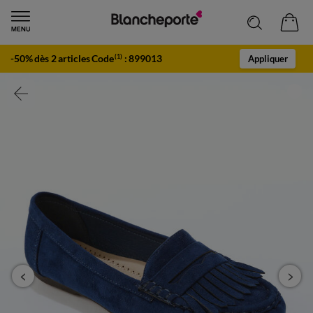
-50% dès 2 articles Code
:
899013
(1)
Appliquer