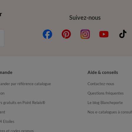
r
Suivez-nous
mande
Aide & conseils
nder par référence catalogue
Contactez-nous
son
Questions fréquentes
s gratuits en Point Relais®
Le blog Blancheporte
ent
Nos e-catalogues à consul
4 Etoiles
fres et codes promos