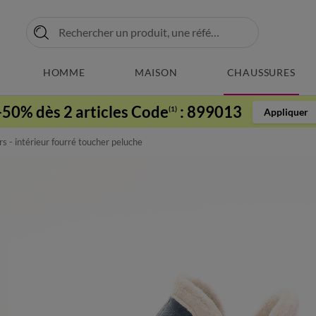
HOMME
MAISON
CHAUSSURES
-50% dès 2 articles Code
:
899013
(1)
Appliquer
s - intérieur fourré toucher peluche