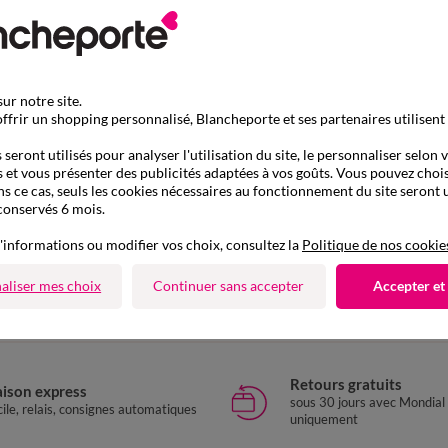
ur notre site.
ffrir un shopping personnalisé, Blancheporte et ses partenaires utilisent
seront utilisés pour analyser l'utilisation du site, le personnaliser selon 
 et vous présenter des publicités adaptées à vos goûts. Vous pouvez chois
ns ce cas, seuls les cookies nécessaires au fonctionnement du site seront u
conservés 6 mois.
D'autres idées de Chaussons
'informations ou modifier vos choix, consultez la
Politique de nos cookie
Chaussons
aliser mes choix
Continuer sans accepter
Accepter et
Retours gratuits
aison express
sous 30 jours avec Mondial
ile, relais, consignes automatiques
uniquement