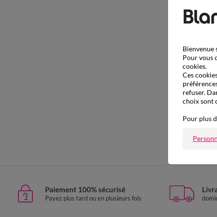
Bienvenue s
Pour vous o
cookies.
Ces cookies 
préférences
refuser. Da
choix sont 
Pour plus d
Personn
Paiement 100% sécurisé
Livr
Payez plus tard ou en plusieurs fois
domic