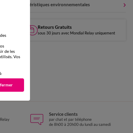
Caractéristiques environnementales
Retours Gratuits
sous 30 jours avec Mondial Relay uniquement
 des
vos
ir de les
tilisés. Vos
s
.
 fermer
Service clients
 Relay
par chat et par téléphone
de 8h00 à 20h00 du lundi au samedi