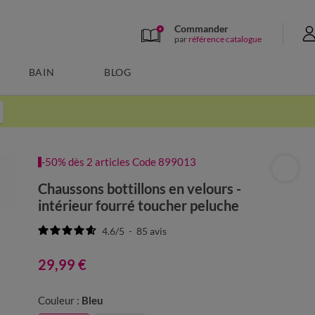
Commander
par
référence catalogue
BAIN
BLOG
-50% dès 2 articles Code 899013
Chaussons bottillons en velours -
intérieur fourré toucher peluche
4.6
/
5
-
85
avis
29,99 €
Couleur :
Bleu