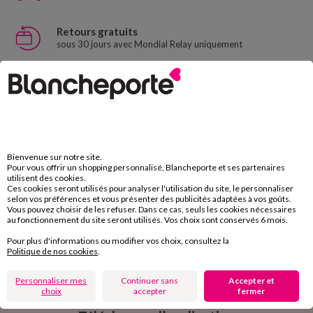
Retours gratuits
sous 30 jours avec Mondial Relay uniquement
Service clients
par chat et par téléphone
de 8h00 à 20h00 du lundi au samedi
11€ Offerts
Bienvenue sur notre site.
Pour vous offrir un shopping personnalisé, Blancheporte et ses partenaires
en vous inscrivant à la newsletter
utilisent des cookies.
Ces cookies seront utilisés pour analyser l'utilisation du site, le personnaliser
dès 20€ d’achat
selon vos préférences et vous présenter des publicités adaptées à vos goûts.
conditions dans votre email de confirmation
Vous pouvez choisir de les refuser. Dans ce cas, seuls les cookies nécessaires
au fonctionnement du site seront utilisés. Vos choix sont conservés 6 mois.
Pour plus d'informations ou modifier vos choix, consultez la
Ok
Politique de nos cookies
.
Personnaliser mes
Continuer sans
Accepter et
choix
accepter
fermer