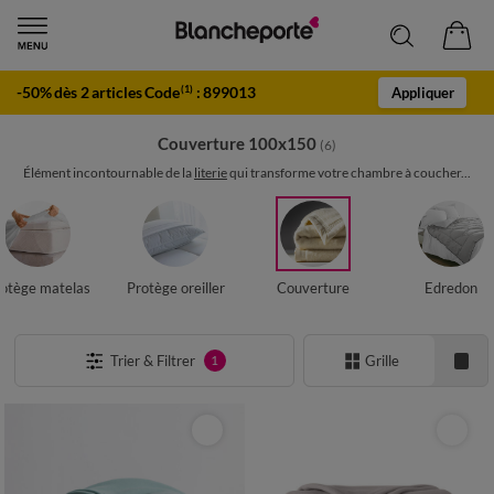
-50% dès 2 articles Code
:
899013
(1)
Appliquer
Couverture 100x150
(6)
Élément incontournable de la
literie
qui transforme votre chambre à coucher...
otège matelas
Protège oreiller
Couverture
Edredon
Trier & Filtrer
Grille
1