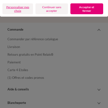
Suivez-nous
Personnaliser mes
Continuer sans
Accepter et
choix
accepter
fermer
Commande
Commander par référence catalogue
Livraison
Retours gratuits en Point Relais®
Paiement
Carte 4 Etoiles
(1) Offres et codes promos
Aide & conseils
Blancheporte