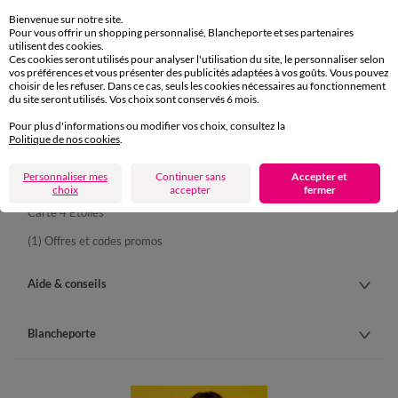
Bienvenue sur notre site.
Pour vous offrir un shopping personnalisé, Blancheporte et ses partenaires
utilisent des cookies.
Ces cookies seront utilisés pour analyser l'utilisation du site, le personnaliser selon
Commande
vos préférences et vous présenter des publicités adaptées à vos goûts. Vous pouvez
choisir de les refuser. Dans ce cas, seuls les cookies nécessaires au fonctionnement
Commander par référence catalogue
du site seront utilisés. Vos choix sont conservés 6 mois.
Pour plus d'informations ou modifier vos choix, consultez la
Livraison
Politique de nos cookies
.
Retours gratuits en Point Relais®
Personnaliser mes
Continuer sans
Accepter et
Paiement
choix
accepter
fermer
Carte 4 Etoiles
(1) Offres et codes promos
Aide & conseils
Blancheporte