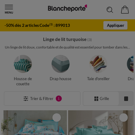
-50% dès 2 articles Code
:
899013
(1)
Appliquer
Linge de lit turquoise
(3)
Un linge de lit doux, confortable et de qualité est essentiel pour tomber dans les...
Housse de
Drap housse
Taie d'oreiller
Drap
couette
Trier & Filtrer
Grille
1