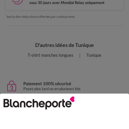
sous 30 jours avec Mondial Relay uniquement
*exclu des réductions offertes par code promo
D'autres idées de Tunique
T-shirt manches longues
Tunique
Paiement 100% sécurisé
Payez plus tard ou en plusieurs fois
Livraison express
domicile, relais, consignes automatiques
Retours gratuits