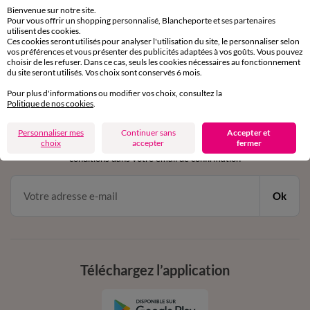
sous 30 jours avec Mondial Relay uniquement
Bienvenue sur notre site.
Pour vous offrir un shopping personnalisé, Blancheporte et ses partenaires
Service clients
utilisent des cookies.
Ces cookies seront utilisés pour analyser l'utilisation du site, le personnaliser selon
par chat et par téléphone
vos préférences et vous présenter des publicités adaptées à vos goûts. Vous pouvez
de 8h00 à 20h00 du lundi au samedi
choisir de les refuser. Dans ce cas, seuls les cookies nécessaires au fonctionnement
du site seront utilisés. Vos choix sont conservés 6 mois.
Pour plus d'informations ou modifier vos choix, consultez la
Politique de nos cookies
.
11€ Offerts
en vous inscrivant à la newsletter
Personnaliser mes
Continuer sans
Accepter et
choix
accepter
fermer
dès 20€ d’achat
conditions dans votre email de confirmation
Ok
Téléchargez l’application