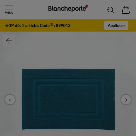
-50% dès 2 articles Code
:
899013
(1)
Appliquer