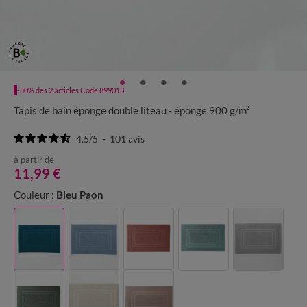
-50% dès 2 articles Code 899013
Tapis de bain éponge double liteau - éponge 900 g/m²
4.5
/
5
-
101
avis
à partir de
11,99 €
Couleur :
Bleu Paon