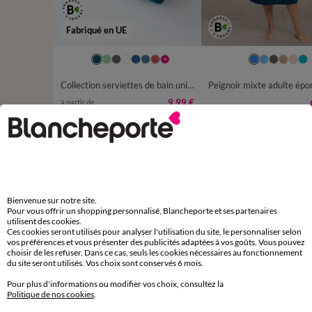
Fabriqué en UE
34/36
38/40
42/44
50/52
54/56
Collection serviettes de bain unies - confort luxe 540g/m²
9,99 €
à partir de
-50% dès 2 art Code 899013
-50% dès 2 art Code 899013
D'autres idées de Tapis de bain
Bienvenue sur notre site.
Tapis de bain
Pour vous offrir un shopping personnalisé, Blancheporte et ses partenaires
utilisent des cookies.
Ces cookies seront utilisés pour analyser l'utilisation du site, le personnaliser selon
vos préférences et vous présenter des publicités adaptées à vos goûts. Vous pouvez
choisir de les refuser. Dans ce cas, seuls les cookies nécessaires au fonctionnement
du site seront utilisés. Vos choix sont conservés 6 mois.
Paiement 100% sécurisé
Payez plus tard ou en plusieurs fois
Pour plus d'informations ou modifier vos choix, consultez la
Politique de nos cookies
.