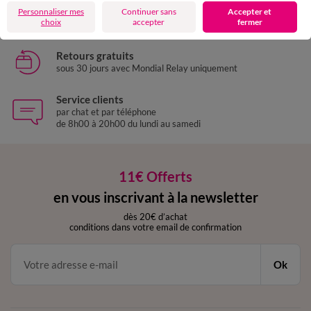
Livraison express
Personnaliser mes
Continuer sans
Accepter et
domicile, relais, consignes automatiques
choix
accepter
fermer
Retours gratuits
sous 30 jours avec Mondial Relay uniquement
Service clients
par chat et par téléphone
de 8h00 à 20h00 du lundi au samedi
11€ Offerts
en vous inscrivant à la newsletter
dès 20€ d’achat
conditions dans votre email de confirmation
Ok