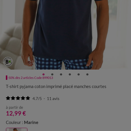
-50% dès 2 articles Code 899013
T-shirt pyjama coton imprimé placé manches courtes
4.7
/
5
-
11
avis
à partir de
12,99 €
Couleur :
Marine