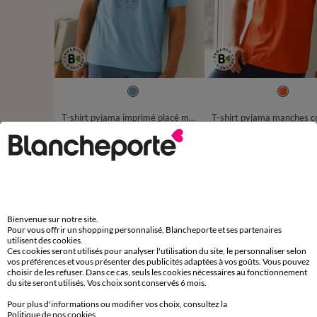
S
M
L
XL
XXL
3XL
4XL
S
M
L
XL
XXL
3XL
T-shirt pyjama imprimé placé manches courtes coton
12,99 €
à partir de
à partir de
-50% dès 2 art Code 899013
-50% dès 2 art Code 899013
D'autres idées de Pyjama
Bienvenue sur notre site.
Pour vous offrir un shopping personnalisé, Blancheporte et ses partenaires
Pyjama
Haut de pyjama
utilisent des cookies.
Ces cookies seront utilisés pour analyser l'utilisation du site, le personnaliser selon
vos préférences et vous présenter des publicités adaptées à vos goûts. Vous pouvez
choisir de les refuser. Dans ce cas, seuls les cookies nécessaires au fonctionnement
du site seront utilisés. Vos choix sont conservés 6 mois.
Pour plus d'informations ou modifier vos choix, consultez la
Paiement 100% sécurisé
Politique de nos cookies
.