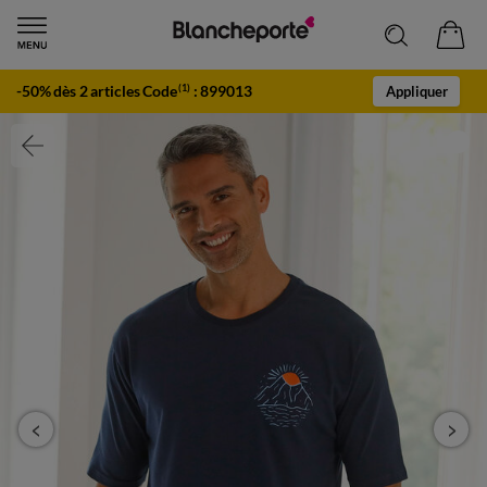
-50% dès 2 articles Code
:
899013
(1)
Appliquer