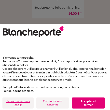
Soutien-gorge tulle et microfibre brodés forme minimiseur Antioco - avec armatures flexibles
14,00 €
*
D'autres idées de Soutien-gorge avec armatures
Soutien-gorge avec armatures
Bienvenue sur notre site.
Pour vous offrir un shopping personnalisé, Blancheporte et ses partenaires
utilisent des cookies.
Ces cookies seront utilisés pour analyser l'utilisation du site, le personnaliser selon
Paiement 100% sécurisé
vos préférences et vous présenter des publicités adaptées à vos goûts. Vous pouvez
Payez plus tard ou en plusieurs fois
choisir de les refuser. Dans ce cas, seuls les cookies nécessaires au fonctionnement
du site seront utilisés. Vos choix sont conservés 6 mois.
Livraison express
Pour plus d'informations ou modifier vos choix, consultez la
domicile, relais, consignes automatiques
Politique de nos cookies
.
Personnaliser mes
Continuer sans
Accepter et
Retours gratuits
choix
accepter
fermer
sous 30 jours avec Mondial Relay uniquement