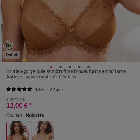
Outlet
Soutien-gorge tulle et microfibre brodés forme emboîtante
Antioco - avec armatures flexibles
4.6
/
5
-
62
avis
à partir de
12,00 €
*
Couleur :
Noisette