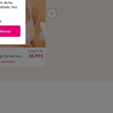
ir de les
tilisés. Vos
s
.
 fermer
à partir de
à partir de
26,99 €
26,99 €
Soutien-gorge forme minimiseur en tulle brodé bicolore Laconi - avec armatures
Soutien-gorge forme minimiseur en tulle brodé bicolore Laconi - avec armatures
 Code 899013
-50% dès 2 art Code 899013