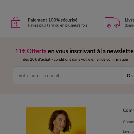
Paiement 100% sécurisé
Livr
Payez plus tard ou en plusieurs fois
domic
11€ Offerts
en vous inscrivant à la newslette
dès 20€ d’achat
-
conditions dans votre email de confirmation
Ok
Com
Comma
Livrai