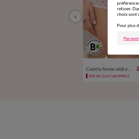
préférences
refuser. Da
choix sont 
Pour plus d
Personn
à partir de
34/36
38/40
42/44
46
25,99 €
2
Soutien-gorge forme emboîtante en tulle brodé Laconi - sans armatures
Culotte forme midi en tulle brodé et microfibre Laconi - lot de 2
-50% dès 2 art Code 899013
-50% dès 2 art Code 899013