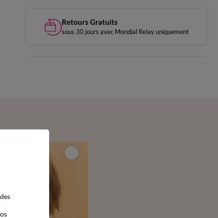
Retours Gratuits
sous 30 jours avec Mondial Relay uniquement
 des
vos