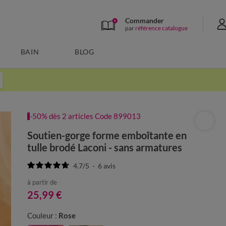
Commander
par
référence catalogue
BAIN
BLOG
-50% dès 2 articles Code 899013
Soutien-gorge forme emboîtante en
tulle brodé Laconi - sans armatures
4.7
/
5
-
6
avis
à partir de
25,99 €
Couleur :
Rose