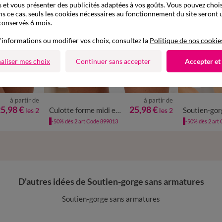
 et vous présenter des publicités adaptées à vos goûts. Vous pouvez chois
ns ce cas, seuls les cookies nécessaires au fonctionnement du site seront u
conservés 6 mois.
'informations ou modifier vos choix, consultez la
Politique de nos cookie
aliser mes choix
Continuer sans accepter
Accepter et
à partir de
à partir de
/48
50/52
34/36
38/40
42/44
46/48
50/52
5,98 €
25,98 €
Culotte forme midi en tulle brodé et microfibre Laconi - lot de 2
les 2
les 2
-50% dès 2 art Code 899013
-50% dès 2 art
D'autres idées de Soutien-gorge sans armatures
Soutien-gorge sans armatures