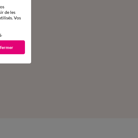
vos
ir de les
tilisés. Vos
s
.
 fermer