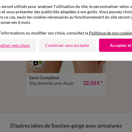
seront utilisés pour analyser l'utilisation du site, le personnaliser selon 
 et vous présenter des publicités adaptées à vos goûts. Vous pouvez chois
ns ce cas, seuls les cookies nécessaires au fonctionnement du site seront u
conservés 6 mois.
'informations ou modifier vos choix, consultez la
Politique de nos cookie
aliser mes choix
Continuer sans accepter
Accepter et
Sans Complexe
38/40
42/44
46/48
50/52
22,50 €
*
Slip dentelle unie Arum
D'autres idées de Soutien-gorge avec armatures