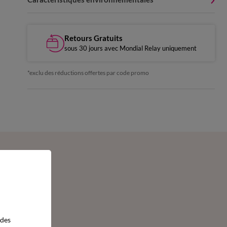
Retours Gratuits
sous 30 jours avec Mondial Relay uniquement
*exclu des réductions offertes par code promo
 des