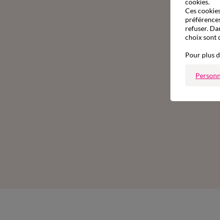
cookies.
Ces cookies 
préférences
refuser. Da
choix sont 
Pour plus d
Personn