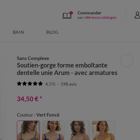
Commander
par
référence catalogue
BAIN
BLOG
Sans Complexe
Soutien-gorge forme emboîtante
dentelle unie Arum - avec armatures
4.7
/
5
-
198
avis
34,50 €
*
Couleur :
Vert Foncé