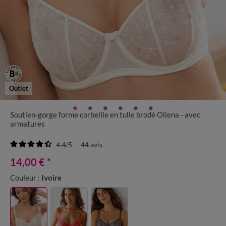
Outlet
Soutien-gorge forme corbeille en tulle brodé Oliena - avec
armatures
4.4
/
5
-
44
avis
14,00 €
*
Couleur :
Ivoire