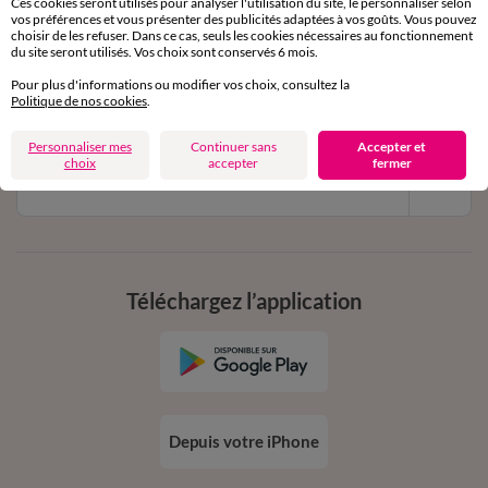
Ces cookies seront utilisés pour analyser l'utilisation du site, le personnaliser selon
vos préférences et vous présenter des publicités adaptées à vos goûts. Vous pouvez
choisir de les refuser. Dans ce cas, seuls les cookies nécessaires au fonctionnement
11€ Offerts
du site seront utilisés. Vos choix sont conservés 6 mois.
en vous inscrivant à la newsletter
Pour plus d'informations ou modifier vos choix, consultez la
Politique de nos cookies
.
dès 20€ d’achat
conditions dans votre email de confirmation
Personnaliser mes
Continuer sans
Accepter et
choix
accepter
fermer
Ok
Téléchargez l’application
Depuis votre iPhone