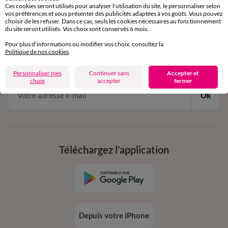
Ces cookies seront utilisés pour analyser l'utilisation du site, le personnaliser selon
vos préférences et vous présenter des publicités adaptées à vos goûts. Vous pouvez
choisir de les refuser. Dans ce cas, seuls les cookies nécessaires au fonctionnement
11€ Offerts
du site seront utilisés. Vos choix sont conservés 6 mois.
en vous inscrivant à la newsletter
Pour plus d'informations ou modifier vos choix, consultez la
Politique de nos cookies
.
dès 20€ d’achat
conditions dans votre email de confirmation
Personnaliser mes
Continuer sans
Accepter et
choix
accepter
fermer
Ok
Téléchargez l’application
Depuis votre iPhone