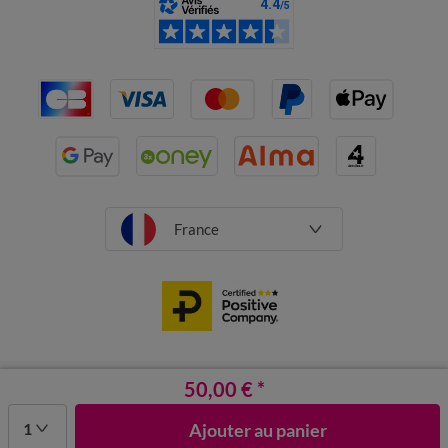
France
CGV
Mentions légales
50,00 €
Données personnelles
*
Cookies
Désabonnement newsletter
1
Ajouter au panier