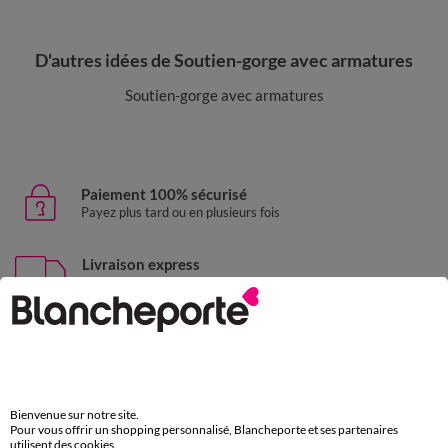
D'autres idées de Soutien-gorge avec armatures
Soutien-gorge avec armatures
Paiement 100% sécurisé
Payez plus tard ou en plusieurs fois
Livraison express
domicile, relais, consignes automatiques
Retours gratuits
sous 30 jours avec Mondial Relay uniquement
Service clients
Bienvenue sur notre site.
par chat et par téléphone
Pour vous offrir un shopping personnalisé, Blancheporte et ses partenaires
de 8h00 à 20h00 du lundi au samedi
utilisent des cookies.