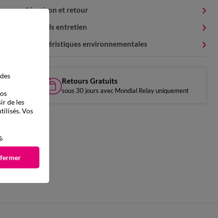
Livraison et retour
Conseils entretien
Caractéristiques environnementales
 des
Retours Gratuits
sous 30 jours avec Mondial Relay uniquement
vos
ir de les
tilisés. Vos
s
.
 fermer