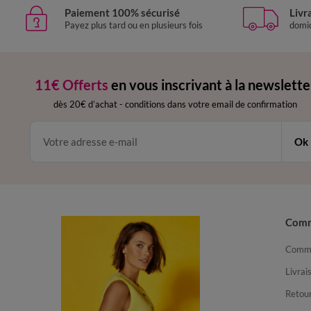
Paiement 100% sécurisé
Livr
Payez plus tard ou en plusieurs fois
domic
11€ Offerts
en vous inscrivant à la newslette
dès 20€ d’achat
-
conditions dans votre email de confirmation
Ok
Com
Comma
Livrai
Retour