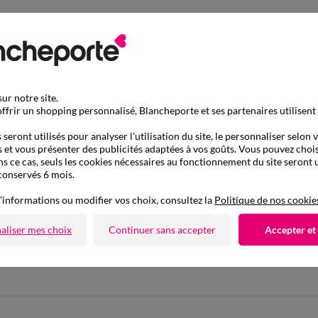
ur notre site.
ffrir un shopping personnalisé, Blancheporte et ses partenaires utilisent
seront utilisés pour analyser l'utilisation du site, le personnaliser selon 
 et vous présenter des publicités adaptées à vos goûts. Vous pouvez chois
ns ce cas, seuls les cookies nécessaires au fonctionnement du site seront u
conservés 6 mois.
'informations ou modifier vos choix, consultez la
Politique de nos cookie
D'autres idées de Robe longue
aliser mes choix
Continuer sans accepter
Accepter et
Robe longue
Robe d'été
Robe évasée