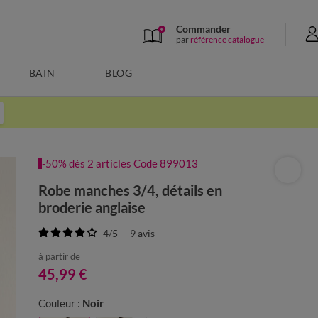
Commander
par
référence catalogue
BAIN
BLOG
-50% dès 2 articles Code 899013
Robe manches 3/4, détails en
broderie anglaise
4
/
5
-
9
avis
à partir de
45,99 €
Couleur :
Noir