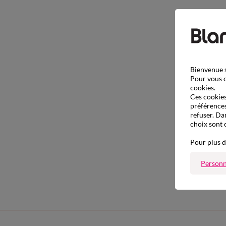
Bienvenue s
Pour vous o
cookies.
Ces cookies 
préférences
refuser. Da
choix sont 
Pour plus d
Personn