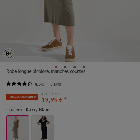
Robe longue bicolore, manches courtes
4.3
/
5
-
3
avis
à partir de
LES MOINS CHERS
19,99 €
*
Couleur :
Kaki / Blanc