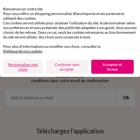
Retours gratuits
Bienvenue sur notre site.
sous 30 jours avec Mondial Relay uniquement
Pour vous offrir un shopping personnalisé, Blancheporte et ses partenaires
utilisent des cookies.
Service clients
Ces cookies seront utilisés pour analyser l'utilisation du site, le personnaliser selon
vos préférences et vous présenter des publicités adaptées à vos goûts. Vous pouvez
par chat et par téléphone
choisir de les refuser. Dans ce cas, seuls les cookies nécessaires au fonctionnement
de 8h00 à 20h00 du lundi au samedi
du site seront utilisés. Vos choix sont conservés 6 mois.
Pour plus d'informations ou modifier vos choix, consultez la
Politique de nos cookies
.
11€ Offerts
Personnaliser mes
Continuer sans
Accepter et
en vous inscrivant à la newsletter
choix
accepter
fermer
dès 20€ d’achat
conditions dans votre email de confirmation
Ok
Téléchargez l’application