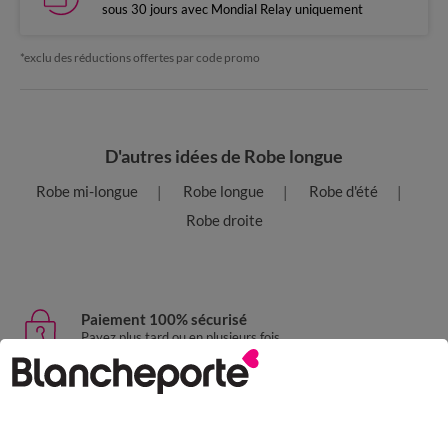
sous 30 jours avec Mondial Relay uniquement
*exclu des réductions offertes par code promo
D'autres idées de Robe longue
Robe mi-longue
Robe longue
Robe d'été
Robe droite
Paiement 100% sécurisé
Payez plus tard ou en plusieurs fois
Livraison express
domicile, relais, consignes automatiques