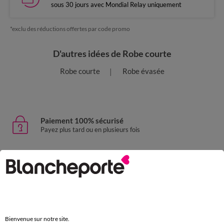
sous 30 jours avec Mondial Relay uniquement
*exclu des réductions offertes par code promo
D'autres idées de Robe courte
Robe courte
Robe évasée
Paiement 100% sécurisé
Payez plus tard ou en plusieurs fois
Livraison express
domicile, relais, consignes automatiques
Retours gratuits
sous 30 jours avec Mondial Relay uniquement
Bienvenue sur notre site.
Service clients