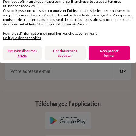
Pour vous offrir un shopping personnalisé, Blancheporte et ses partenaires
par chat et par téléphone
utilisent des cookies.
de 8h00 à 20h00 du lundi au samedi
Ces cookies seront utilisés pour analyser l'utilisation du site, le personnaliser selon
vos préférences et vous présenter des publicités adaptées à vos goûts. Vous pouvez
choisir de les refuser. Dans ce cas, seuls les cookies nécessaires au fonctionnement
du site seront utilisés. Vos choix sont conservés 6 mois.
11€ Offerts
Pour plus d'informations ou modifier vos choix, consultez la
Politique de nos cookies
.
en vous inscrivant à la newsletter
dès 20€ d’achat
Personnaliser mes
Continuer sans
Accepter et
conditions dans votre email de confirmation
choix
accepter
fermer
Ok
Téléchargez l’application