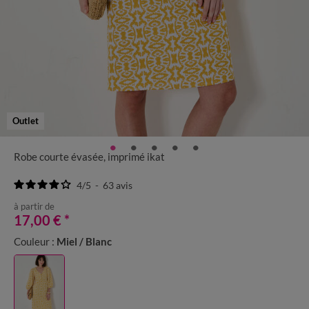
Outlet
Robe courte évasée, imprimé ikat
4
/
5
-
63
avis
à partir de
17,00 €
*
Couleur :
Miel / Blanc