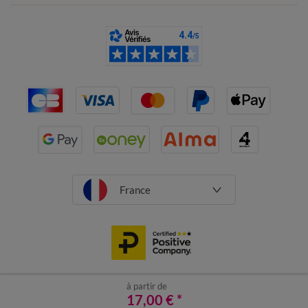
France
à partir de
CGV
Mentions légales
17,00 €
Données personnelles
*
Cookies