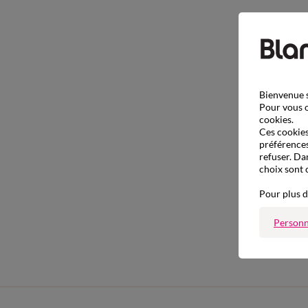
Bienvenue s
Pour vous o
cookies.
Ces cookies 
préférences
refuser. Da
choix sont 
Pour plus d
Personn