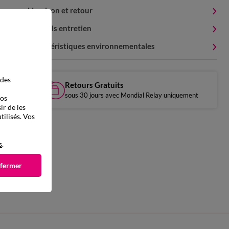
Livraison et retour
Conseils entretien
Caractéristiques environnementales
 des
Retours Gratuits
sous 30 jours avec Mondial Relay uniquement
vos
ir de les
tilisés. Vos
s
.
 fermer