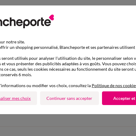
ur notre site.
ffrir un shopping personnalisé, Blancheporte et ses partenaires utilisent
seront utilisés pour analyser l'utilisation du site, le personnaliser selon 
 et vous présenter des publicités adaptées à vos goûts. Vous pouvez chois
ns ce cas, seuls les cookies nécessaires au fonctionnement du site seront u
conservés 6 mois.
'informations ou modifier vos choix, consultez la
Politique de nos cookie
D'autres idées de Robe courte
aliser mes choix
Continuer sans accepter
Accepter et
Robe courte
Robe d'été
Robe évasée