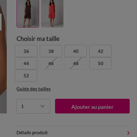
Choisir ma taille
36
38
40
42
44
46
48
50
52
Guide des tailles
1
Ajouter au panier
Détails produit