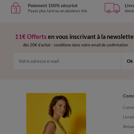
Paiement 100% sécurisé
Livr
Payez plus tard ou en plusieurs fois
domic
11€ Offerts
en vous inscrivant à la newslette
dès 20€ d’achat
-
conditions dans votre email de confirmation
Ok
Com
Comma
Livrai
Retour