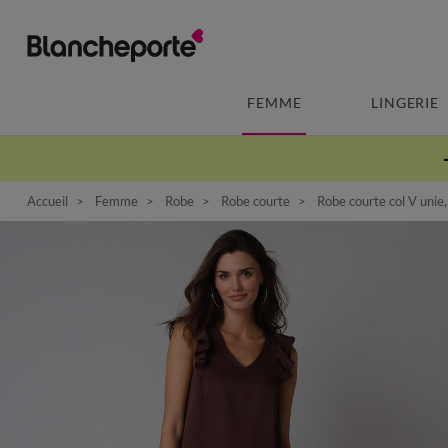
FEMME
LINGERIE
Accueil
Femme
Robe
Robe courte
Robe courte col V unie