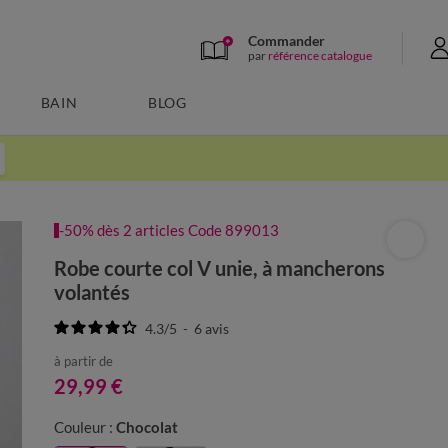
Commander
par
référence catalogue
BAIN
BLOG
-50% dès 2 articles Code 899013
Robe courte col V unie, à mancherons
volantés
4.3
/
5
-
6
avis
à partir de
29,99 €
Couleur :
Chocolat