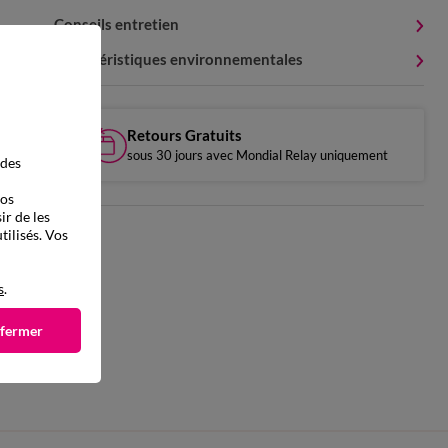
Conseils entretien
Caractéristiques environnementales
Retours Gratuits
sous 30 jours avec Mondial Relay uniquement
 des
vos
ir de les
tilisés. Vos
s
.
 fermer
e d'été