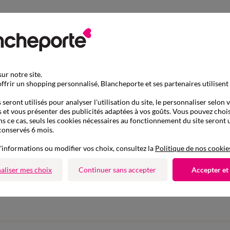
ur notre site.
ffrir un shopping personnalisé, Blancheporte et ses partenaires utilisent
seront utilisés pour analyser l'utilisation du site, le personnaliser selon 
 et vous présenter des publicités adaptées à vos goûts. Vous pouvez chois
ns ce cas, seuls les cookies nécessaires au fonctionnement du site seront u
conservés 6 mois.
'informations ou modifier vos choix, consultez la
Politique de nos cookie
D'autres idées de Robe courte
aliser mes choix
Continuer sans accepter
Accepter et
ourte
Robe en jean
Robe chemise
Rob