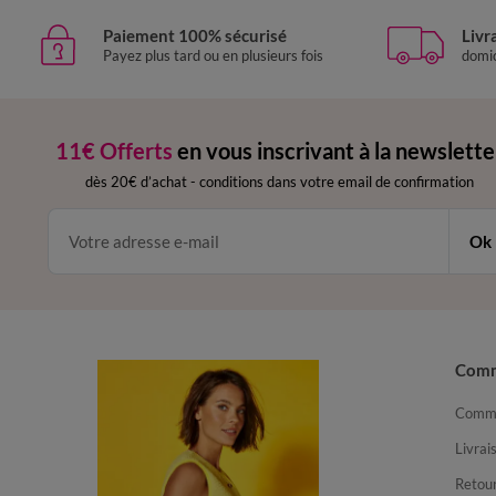
Paiement 100% sécurisé
Livr
Payez plus tard ou en plusieurs fois
domic
11€ Offerts
en vous inscrivant à la newslette
dès 20€ d’achat
-
conditions dans votre email de confirmation
Ok
Com
Comma
Livrai
Retour