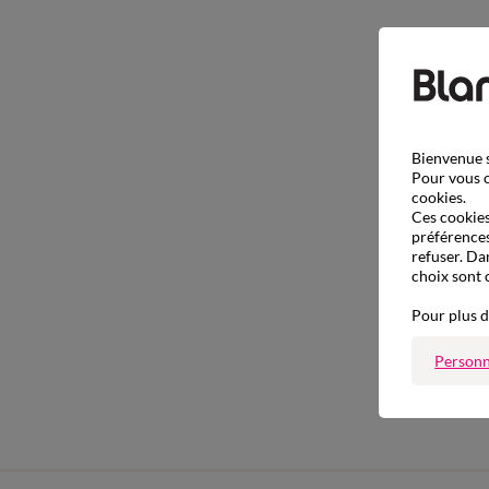
Bienvenue s
Pour vous o
cookies.
Ces cookies 
préférences
refuser. Da
choix sont 
Pour plus d
Personn
Robe c