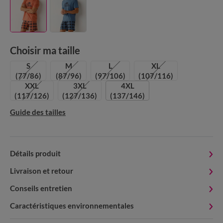
Choisir ma taille
S
M
L
XL
(77/86)
(87/96)
(97/106)
(107/116)
XXL
3XL
4XL
(117/126)
(127/136)
(137/146)
Guide des tailles
Détails produit
Livraison et retour
Conseils entretien
Caractéristiques environnementales