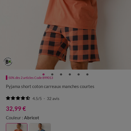
-50% dès 2 articles Code 899013
Pyjama short coton carreaux manches courtes
4.5
/
5
-
32
avis
32,99 €
Couleur :
Abricot