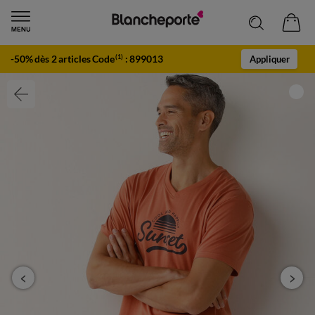
-50% dès 2 articles Code
:
899013
(1)
Appliquer