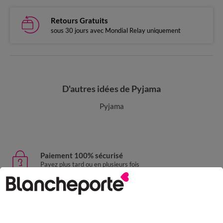
Retours Gratuits
sous 30 jours avec Mondial Relay uniquement
D'autres idées de Pyjama
Pyjama
Paiement 100% sécurisé
Payez plus tard ou en plusieurs fois
Livraison express
domicile, relais, consignes automatiques