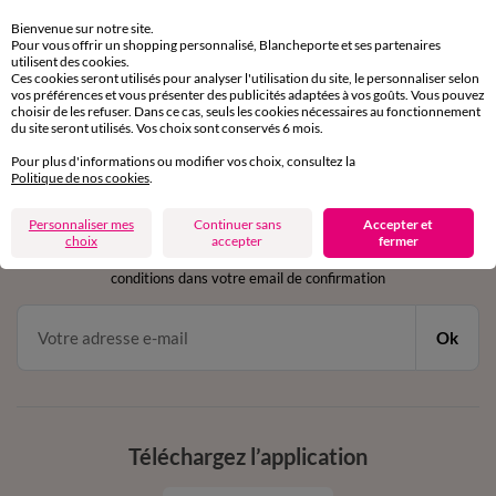
Retours gratuits
sous 30 jours avec Mondial Relay uniquement
Bienvenue sur notre site.
Pour vous offrir un shopping personnalisé, Blancheporte et ses partenaires
utilisent des cookies.
Service clients
Ces cookies seront utilisés pour analyser l'utilisation du site, le personnaliser selon
par chat et par téléphone
vos préférences et vous présenter des publicités adaptées à vos goûts. Vous pouvez
choisir de les refuser. Dans ce cas, seuls les cookies nécessaires au fonctionnement
de 8h00 à 20h00 du lundi au samedi
du site seront utilisés. Vos choix sont conservés 6 mois.
Pour plus d'informations ou modifier vos choix, consultez la
Politique de nos cookies
.
11€ Offerts
Personnaliser mes
Continuer sans
Accepter et
en vous inscrivant à la newsletter
choix
accepter
fermer
dès 20€ d’achat
conditions dans votre email de confirmation
Ok
Téléchargez l’application