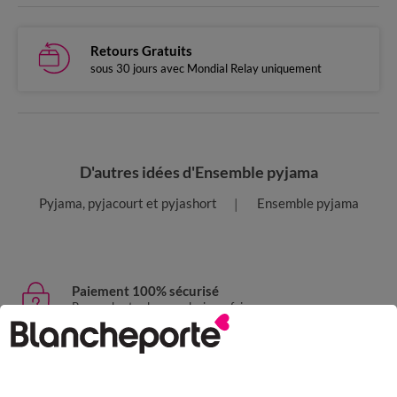
Retours Gratuits
sous 30 jours avec Mondial Relay uniquement
D'autres idées d'Ensemble pyjama
Pyjama, pyjacourt et pyjashort
Ensemble pyjama
Paiement 100% sécurisé
Payez plus tard ou en plusieurs fois
Livraison express
domicile, relais, consignes automatiques