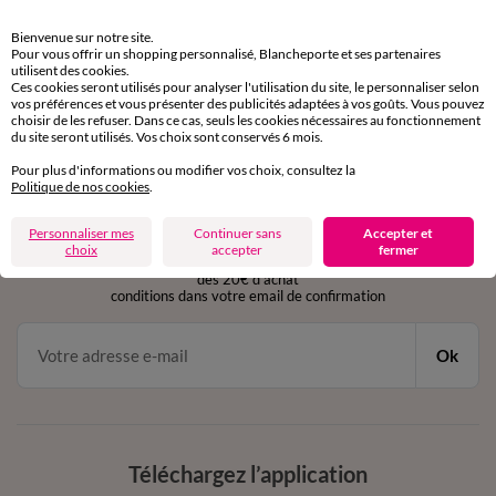
Retours gratuits
Bienvenue sur notre site.
sous 30 jours avec Mondial Relay uniquement
Pour vous offrir un shopping personnalisé, Blancheporte et ses partenaires
utilisent des cookies.
Ces cookies seront utilisés pour analyser l'utilisation du site, le personnaliser selon
Service clients
vos préférences et vous présenter des publicités adaptées à vos goûts. Vous pouvez
par chat et par téléphone
choisir de les refuser. Dans ce cas, seuls les cookies nécessaires au fonctionnement
de 8h00 à 20h00 du lundi au samedi
du site seront utilisés. Vos choix sont conservés 6 mois.
Pour plus d'informations ou modifier vos choix, consultez la
Politique de nos cookies
.
11€ Offerts
Personnaliser mes
Continuer sans
Accepter et
en vous inscrivant à la newsletter
choix
accepter
fermer
dès 20€ d’achat
conditions dans votre email de confirmation
Ok
Téléchargez l’application