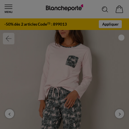
-50% dès 2 articles Code
:
899013
(1)
Appliquer