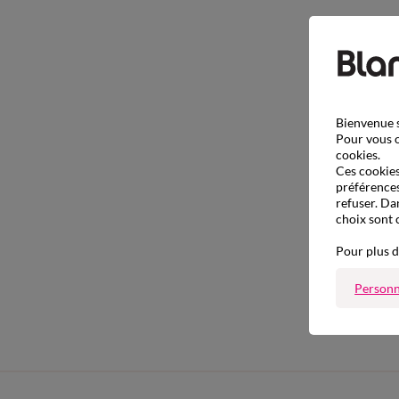
Bienvenue s
Pour vous o
cookies.
Ces cookies 
préférences
refuser. Da
choix sont 
Pour plus d
Personn