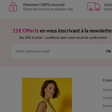
Paiement 100% sécurisé
Livr
Payez plus tard ou en plusieurs fois
domic
11€ Offerts
en vous inscrivant à la newslette
dès 20€ d’achat
-
conditions dans votre email de confirmation
Ok
Com
Comma
Livrai
Retour