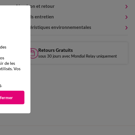
Livraison et retour
Conseils entretien
Caractéristiques environnementales
 des
Retours Gratuits
sous 30 jours avec Mondial Relay uniquement
vos
ir de les
tilisés. Vos
s
.
 fermer