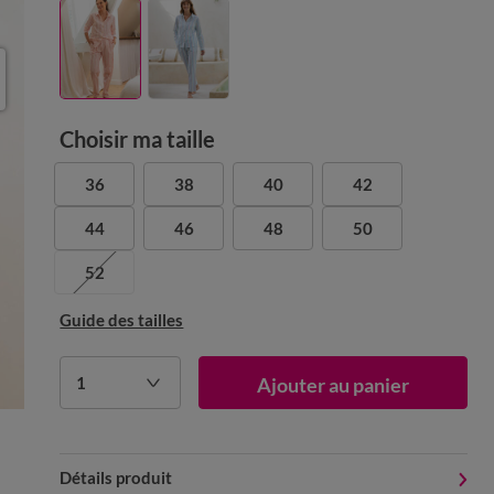
Choisir ma taille
36
38
40
42
44
46
48
50
52
Guide des tailles
1
Ajouter au panier
Détails produit