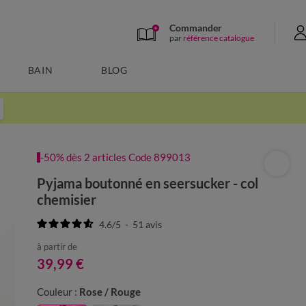
Commander
par
référence catalogue
BAIN
BLOG
-50% dès 2 articles Code 899013
Pyjama boutonné en seersucker - col
chemisier
4.6
/
5
-
51
avis
à partir de
39,99 €
Couleur :
Rose / Rouge