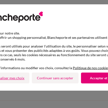
ur notre site.
ffrir un shopping personnalisé, Blancheporte et ses partenaires utilisent
seront utilisés pour analyser l'utilisation du site, le personnaliser selon 
 et vous présenter des publicités adaptées à vos goûts. Vous pouvez chois
ns ce cas, seuls les cookies nécessaires au fonctionnement du site seront u
conservés 6 mois.
'informations ou modifier vos choix, consultez la
Politique de nos cookie
D'autres idées d'Ensemble pyjama
aliser mes choix
Continuer sans accepter
Accepter et
Pyjama, pyjacourt et pyjashort
Ensemble pyjama