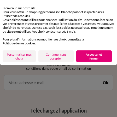
Retours gratuits
Bienvenue sur notre site.
sous 30 jours avec Mondial Relay uniquement
Pour vous offrir un shopping personnalisé, Blancheporte et ses partenaires
utilisent des cookies.
Ces cookies seront utilisés pour analyser l'utilisation du site, le personnaliser selon
Service clients
vos préférences et vous présenter des publicités adaptées à vos goûts. Vous pouvez
par chat et par téléphone
choisir de les refuser. Dans ce cas, seuls les cookies nécessaires au fonctionnement
de 8h00 à 20h00 du lundi au samedi
du site seront utilisés. Vos choix sont conservés 6 mois.
Pour plus d'informations ou modifier vos choix, consultez la
Politique de nos cookies
.
11€ Offerts
Personnaliser mes
Continuer sans
Accepter et
en vous inscrivant à la newsletter
choix
accepter
fermer
dès 20€ d’achat
conditions dans votre email de confirmation
Ok
Téléchargez l’application