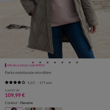
-50% dès 2 articles Code 899013
Parka matelassée microfibre
4.2
/
5
-
177
avis
à partir de
109,99 €
Couleur :
Havane