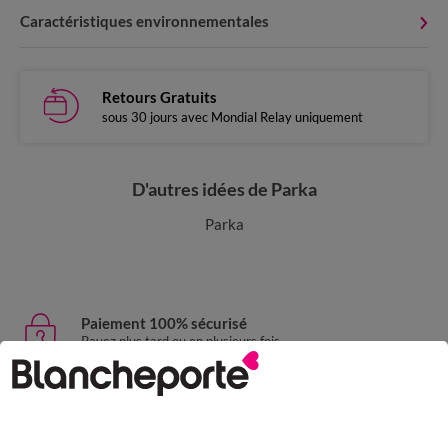
Caractéristiques environnementales
Retours Gratuits
sous 30 jours avec Mondial Relay uniquement
D'autres idées de Parka
Parka
Paiement 100% sécurisé
Payez plus tard ou en plusieurs fois
Livraison express
domicile, relais, consignes automatiques