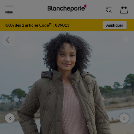
-50% dès 2 articles Code
:
899013
(1)
Appliquer