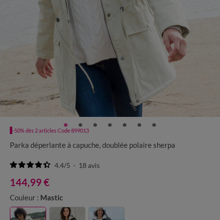
-50% dès 2 articles Code 899013
Parka déperlante à capuche, doublée polaire sherpa
4.4
/
5
-
18
avis
144,99 €
Couleur :
Mastic