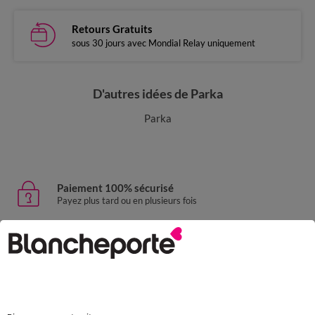
Retours Gratuits
sous 30 jours avec Mondial Relay uniquement
D'autres idées de Parka
Parka
Paiement 100% sécurisé
Payez plus tard ou en plusieurs fois
Livraison express
domicile, relais, consignes automatiques
Retours gratuits
sous 30 jours avec Mondial Relay uniquement