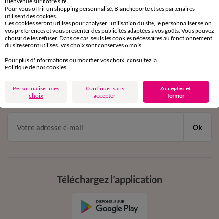
Bienvenue sur notre site.
Pour vous offrir un shopping personnalisé, Blancheporte et ses partenaires
Service clients
utilisent des cookies.
par chat et par téléphone
Ces cookies seront utilisés pour analyser l'utilisation du site, le personnaliser selon
de 8h00 à 20h00 du lundi au samedi
vos préférences et vous présenter des publicités adaptées à vos goûts. Vous pouvez
choisir de les refuser. Dans ce cas, seuls les cookies nécessaires au fonctionnement
du site seront utilisés. Vos choix sont conservés 6 mois.
Pour plus d'informations ou modifier vos choix, consultez la
11€ Offerts
Politique de nos cookies
.
en vous inscrivant à la newsletter
Personnaliser mes
Continuer sans
Accepter et
dès 20€ d’achat
choix
accepter
fermer
conditions dans votre email de confirmation
Ok
Téléchargez l’application