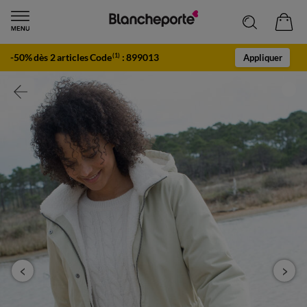
-50% dès 2 articles Code
:
899013
(1)
Appliquer