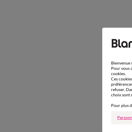
Bienvenue s
Pour vous o
cookies.
Ces cookies 
préférences
refuser. Da
choix sont 
Pour plus d
Personn