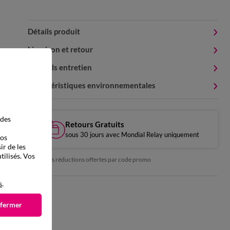
Détails produit
Livraison et retour
Conseils entretien
Caractéristiques environnementales
 des
Retours Gratuits
sous 30 jours avec Mondial Relay uniquement
vos
ir de les
tilisés. Vos
*exclu des réductions offertes par code promo
s
.
 fermer