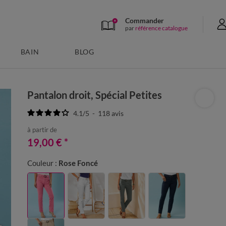
Commander
par
référence catalogue
BAIN
BLOG
Pantalon droit, Spécial Petites
4.1
/
5
-
118
avis
à partir de
19,00 €
*
Couleur :
Rose Foncé