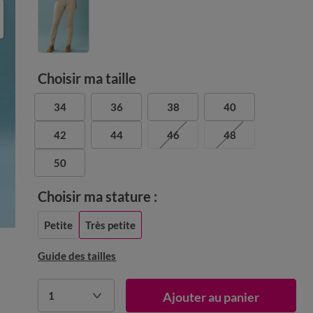
Choisir ma taille
34
36
38
40
42
44
46
48
50
Choisir ma stature :
Petite
Très petite
Guide des tailles
1
Ajouter au panier