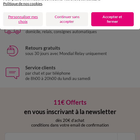
Politique de nos cookies
.
Paiement 100% sécurisé
Payez plus tard ou en plusieurs fois
Personnaliser mes
Continuer sans
Accepter et
choix
accepter
fermer
Livraison express
domicile, relais, consignes automatiques
Retours gratuits
sous 30 jours avec Mondial Relay uniquement
Service clients
par chat et par téléphone
de 8h00 à 20h00 du lundi au samedi
11€ Offerts
en vous inscrivant à la newsletter
dès 20€ d’achat
conditions dans votre email de confirmation