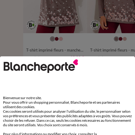
34/36
38/40
42/44
46/48
34/36
38/40
42/44
50
52
54
56
50
52
54
56
T-shirt imprimé fleurs - manches courtes
12,99 €
à partir de
à partir de
-50% dès 2 art Code 899013
-50% dès 2 art Code 899013
D'autres idées de Bas de pyjama
Bienvenue sur notre site.
Bas de pyjama
Pyjama, pyjacourt et pyjashort
Pour vous offrir un shopping personnalisé, Blancheporte et ses partenaires
utilisent des cookies.
Mix and Match pyjama
Ces cookies seront utilisés pour analyser l'utilisation du site, le personnaliser selon
vos préférences et vous présenter des publicités adaptées à vos goûts. Vous pouvez
choisir de les refuser. Dans ce cas, seuls les cookies nécessaires au fonctionnement
du site seront utilisés. Vos choix sont conservés 6 mois.
Pour plus d'informations ou modifier vos choix, consultez la