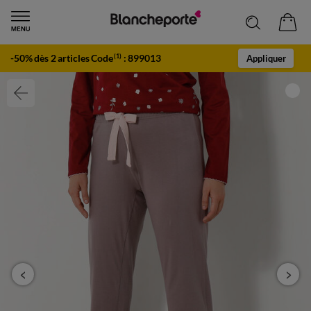
-50% dès 2 articles Code
:
899013
(1)
Appliquer