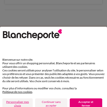
Complétez avec de l'uni
Bienvenue sur notre site.
Pour vous offrir un shopping personnalisé, Blancheporte et ses partenaires
utilisent des cookies.
Ces cookies seront utilisés pour analyser l'utilisation du site, le personnaliser selon
vos préférences et vous présenter des publicités adaptées à vos goûts. Vous pouvez
choisir de les refuser. Dans ce cas, seuls les cookies nécessaires au fonctionnement
du site seront utilisés. Vos choix sont conservés 6 mois.
Pour plus d'informations ou modifier vos choix, consultez la
Politique de nos cookies
.
Personnaliser mes
Continuer sans
Accepter et
choix
accepter
fermer