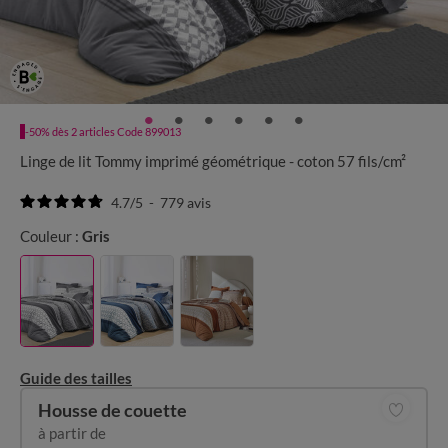
-50% dès 2 articles Code 899013
Linge de lit Tommy imprimé géométrique - coton 57 fils/cm²
4.7
/
5
-
779
avis
Couleur :
Gris
Guide des tailles
Housse de couette
à partir de