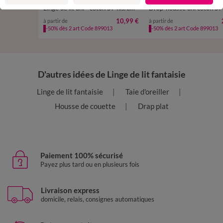
Linge de lit uni - coton 57 fils/cm²
10,99 €
à partir de
à partir de
-50% dès 2 art Code 899013
-50% dès 2 art Code 899013
D'autres idées de Linge de lit fantaisie
Linge de lit fantaisie
Taie d'oreiller
Housse de couette
Drap plat
Paiement 100% sécurisé
Payez plus tard ou en plusieurs fois
Livraison express
domicile, relais, consignes automatiques