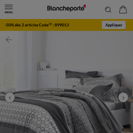
-50% dès 2 articles Code
:
899013
(1)
Appliquer