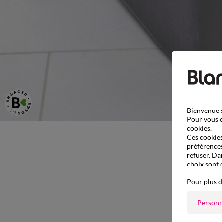
Bienvenue s
Pour vous o
cookies.
Ces cookies 
préférences
refuser. Da
choix sont 
Pour plus d
Personn