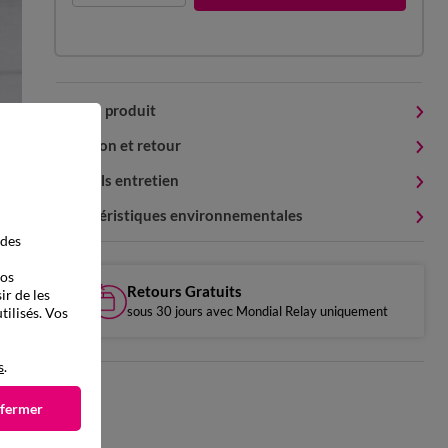
Détails produit
Livraison et retour
Conseils entretien
Caractéristiques environnementales
 des
vos
Retours Gratuits
ir de les
sous 30 jours avec Mondial Relay uniquement
tilisés. Vos
s
.
 fermer