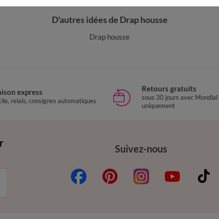
D'autres idées de Drap housse
Drap housse
Retours gratuits
aison express
sous 30 jours avec Mondial
ile, relais, consignes automatiques
uniquement
r
Suivez-nous