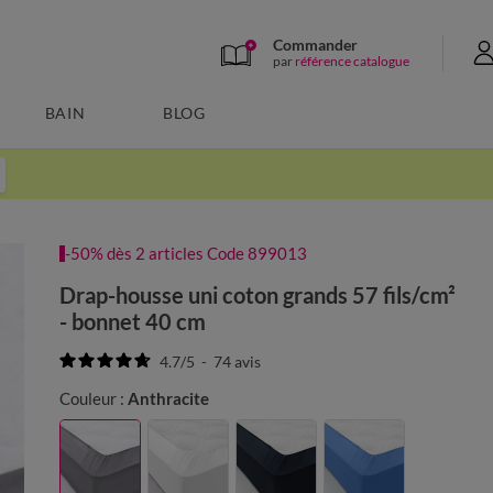
Commander
par
référence catalogue
BAIN
BLOG
-50% dès 2 articles Code 899013
Drap-housse uni coton grands 57 fils/cm²
- bonnet 40 cm
4.7
/
5
-
74
avis
Couleur :
Anthracite