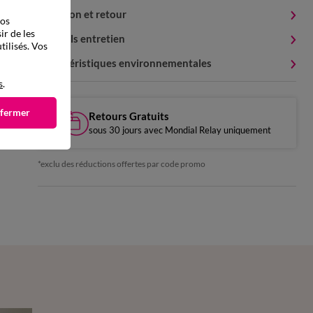
Livraison et retour
vos
ir de les
Conseils entretien
tilisés. Vos
Caractéristiques environnementales
s
.
 fermer
Retours Gratuits
sous 30 jours avec Mondial Relay uniquement
*exclu des réductions offertes par code promo