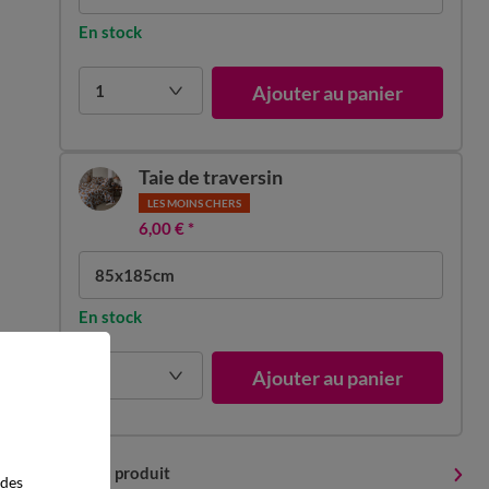
En stock
1
Ajouter au panier
Taie de traversin
LES MOINS CHERS
6,00 €
*
85x185cm
En stock
1
Ajouter au panier
Détails produit
 des