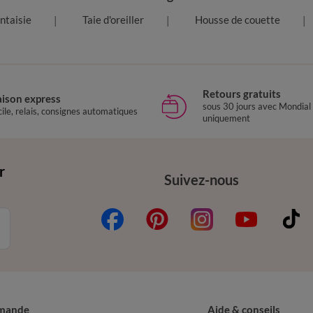
antaisie
Taie d'oreiller
Housse de couette
Retours gratuits
aison express
sous 30 jours avec Mondial
ile, relais, consignes automatiques
uniquement
r
Suivez-nous
mande
Aide & conseils