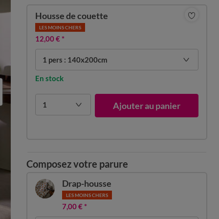
Housse de couette
LES MOINS CHERS
12,00 €
*
1 pers : 140x200cm
En stock
1
Ajouter au panier
Composez votre parure
Drap-housse
LES MOINS CHERS
7,00 €
*