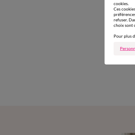
cookies.
Ces cookies 
préférences
refuser. Da
choix sont 
Pour plus d
Personn