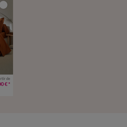
rtir de
00 €
*