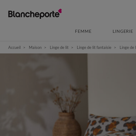
FEMME
LINGERIE
Accueil
Maison
Linge de lit
Linge de lit fantaisie
Linge de 