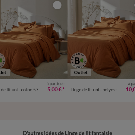
let
Outlet
à partir de
à pa
5,00 €
*
10,
Linge de lit uni - coton 57 fils/cm²
Linge de lit uni - polyester-coton 57 fils/cm²
D'autres idées de Linge de lit fantaisie