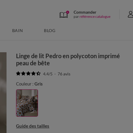
Commander
par
référence catalogue
BAIN
BLOG
Linge de lit Pedro en polycoton imprimé
peau de bête
4.4
/
5
-
76
avis
Couleur :
Gris
Guide des tailles