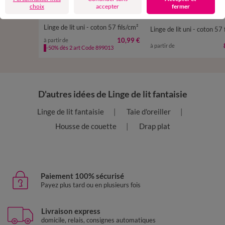
choix
accepter
fermer
Linge de lit uni - coton 57 fils/cm²
Linge de lit uni - coton 57 
10,99 €
à partir de
à partir de
-50% dès 2 art Code 899013
D'autres idées de Linge de lit fantaisie
Linge de lit fantaisie
Taie d'oreiller
Housse de couette
Drap plat
Paiement 100% sécurisé
Payez plus tard ou en plusieurs fois
Livraison express
domicile, relais, consignes automatiques