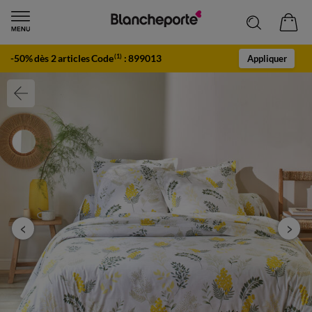
-50% dès 2 articles Code
:
899013
(1)
Appliquer