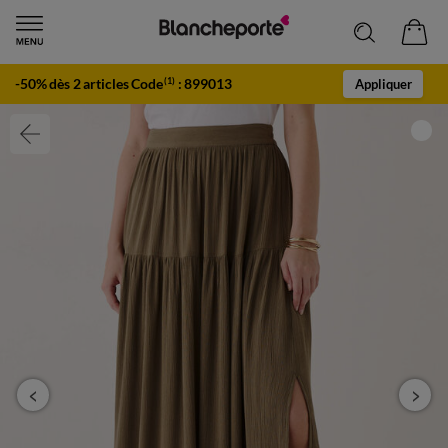
-50% dès 2 articles Code
:
899013
(1)
Appliquer