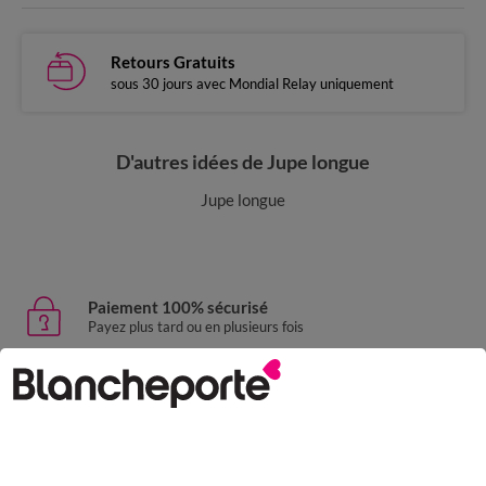
Retours Gratuits
sous 30 jours avec Mondial Relay uniquement
D'autres idées de Jupe longue
Jupe longue
Paiement 100% sécurisé
Payez plus tard ou en plusieurs fois
Livraison express
domicile, relais, consignes automatiques
Retours gratuits
sous 30 jours avec Mondial Relay uniquement