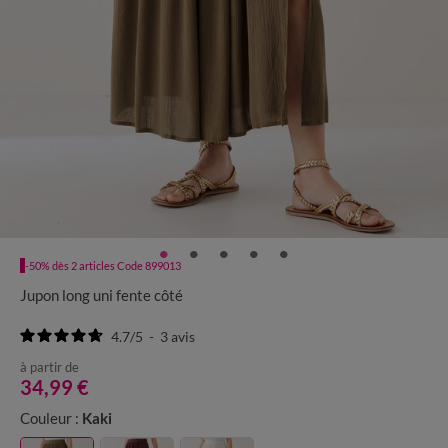
-50% dès 2 articles Code 899013
Jupon long uni fente côté
4.7
/
5
-
3
avis
à partir de
34,99 €
Couleur :
Kaki