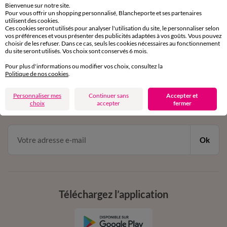
Bienvenue sur notre site.
Pour vous offrir un shopping personnalisé, Blancheporte et ses partenaires
Service clients
utilisent des cookies.
Ces cookies seront utilisés pour analyser l'utilisation du site, le personnaliser selon
par chat et par téléphone
vos préférences et vous présenter des publicités adaptées à vos goûts. Vous pouvez
de 8h00 à 20h00 du lundi au samedi
choisir de les refuser. Dans ce cas, seuls les cookies nécessaires au fonctionnement
du site seront utilisés. Vos choix sont conservés 6 mois.
Pour plus d'informations ou modifier vos choix, consultez la
11€ Offerts
Politique de nos cookies
.
en vous inscrivant à la newsletter
Personnaliser mes
Continuer sans
Accepter et
choix
accepter
fermer
dès 20€ d’achat
conditions dans votre email de confirmation
Ok
Téléchargez l’application