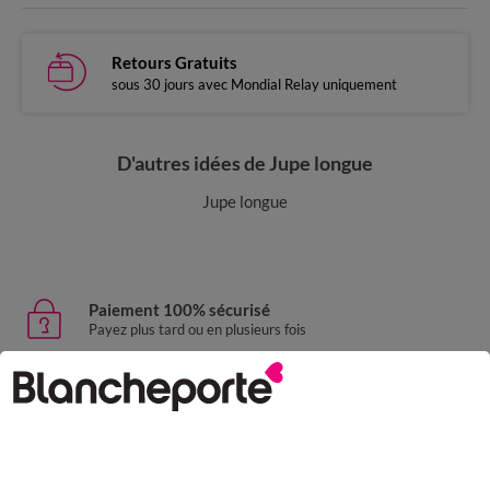
Retours Gratuits
sous 30 jours avec Mondial Relay uniquement
D'autres idées de Jupe longue
Jupe longue
Paiement 100% sécurisé
Payez plus tard ou en plusieurs fois
Livraison express
domicile, relais, consignes automatiques
Retours gratuits
sous 30 jours avec Mondial Relay uniquement