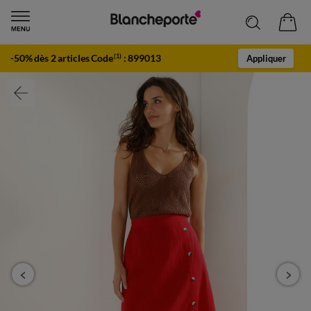
-50% dès 2 articles Code
:
899013
(1)
Appliquer