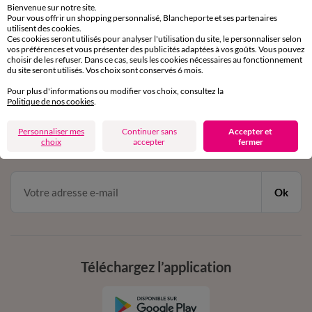
Bienvenue sur notre site.
Pour vous offrir un shopping personnalisé, Blancheporte et ses partenaires
Service clients
utilisent des cookies.
Ces cookies seront utilisés pour analyser l'utilisation du site, le personnaliser selon
par chat et par téléphone
vos préférences et vous présenter des publicités adaptées à vos goûts. Vous pouvez
de 8h00 à 20h00 du lundi au samedi
choisir de les refuser. Dans ce cas, seuls les cookies nécessaires au fonctionnement
du site seront utilisés. Vos choix sont conservés 6 mois.
Pour plus d'informations ou modifier vos choix, consultez la
11€ Offerts
Politique de nos cookies
.
en vous inscrivant à la newsletter
Personnaliser mes
Continuer sans
Accepter et
choix
accepter
fermer
dès 20€ d’achat
conditions dans votre email de confirmation
Ok
Téléchargez l’application