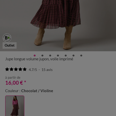
Outlet
Jupe longue volume jupon, voile imprimé
4.7
/
5
-
15
avis
à partir de
16,00 €
*
Couleur :
Chocolat / Violine