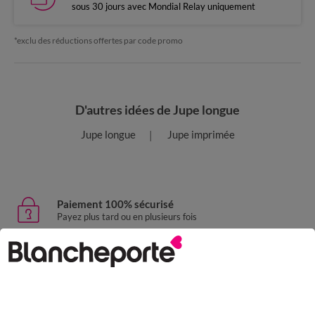
sous 30 jours avec Mondial Relay uniquement
*exclu des réductions offertes par code promo
D'autres idées de Jupe longue
Jupe longue
Jupe imprimée
Paiement 100% sécurisé
Payez plus tard ou en plusieurs fois
Livraison express
domicile, relais, consignes automatiques
Retours gratuits