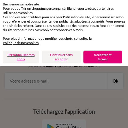
sous 30 jours avec Mondial Relay uniquement
Bienvenue sur notre site.
Pour vous offrir un shopping personnalisé, Blancheporte et ses partenaires
Service clients
utilisent des cookies.
Ces cookies seront utilisés pour analyser l'utilisation du site, le personnaliser selon
par chat et par téléphone
vos préférences et vous présenter des publicités adaptées à vos goûts. Vous pouvez
de 8h00 à 20h00 du lundi au samedi
choisir de les refuser. Dans ce cas, seuls les cookies nécessaires au fonctionnement
du site seront utilisés. Vos choix sont conservés 6 mois.
Pour plus d'informations ou modifier vos choix, consultez la
Politique de nos cookies
.
11€ Offerts
en vous inscrivant à la newsletter
Personnaliser mes
Continuer sans
Accepter et
choix
accepter
fermer
dès 20€ d’achat
conditions dans votre email de confirmation
Ok
Téléchargez l’application