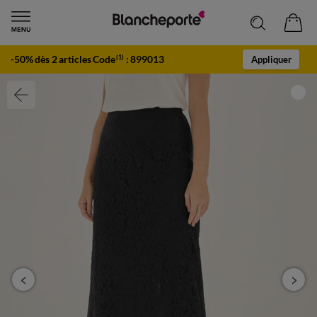
-50% dès 2 articles Code
:
899013
(1)
Appliquer