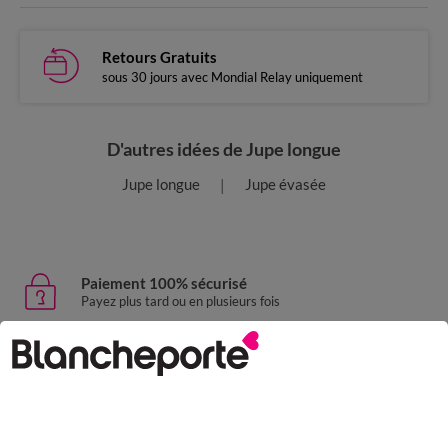
Retours Gratuits
sous 30 jours avec Mondial Relay uniquement
D'autres idées de Jupe longue
Jupe longue
Jupe évasée
Paiement 100% sécurisé
Payez plus tard ou en plusieurs fois
Livraison express
domicile, relais, consignes automatiques
Retours gratuits
sous 30 jours avec Mondial Relay uniquement