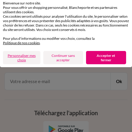
Bienvenue sur notre site.
Pour vous offrir un shopping personnalisé, Blancheporte et ses partenaires
Service clients
utilisent des cookies.
Ces cookies seront utilisés pour analyser l'utilisation du site, le personnaliser selon
par chat et par téléphone
vos préférences et vous présenter des publicités adaptées à vos goûts. Vous pouvez
de 8h00 à 20h00 du lundi au samedi
choisir de les refuser. Dans ce cas, seuls les cookies nécessaires au fonctionnement
du site seront utilisés. Vos choix sont conservés 6 mois.
Pour plus d'informations ou modifier vos choix, consultez la
11€ Offerts
Politique de nos cookies
.
en vous inscrivant à la newsletter
Personnaliser mes
Continuer sans
Accepter et
choix
accepter
fermer
dès 20€ d’achat
conditions dans votre email de confirmation
Ok
Téléchargez l’application