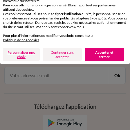
Bienvenue sur notre site.
Pour vous offrir un shopping personnalisé, Blancheporte et ses partenaires
Service clients
utilisent des cookies.
par chat et par téléphone
Ces cookies seront utilisés pour analyser l'utilisation du site, le personnaliser selon
de 8h00 à 20h00 du lundi au samedi
vos préférences et vous présenter des publicités adaptées à vos goûts. Vous pouvez
choisir de les refuser. Dans ce cas, seuls les cookies nécessaires au fonctionnement
du site seront utilisés. Vos choix sont conservés 6 mois.
Pour plus d'informations ou modifier vos choix, consultez la
11€ Offerts
Politique de nos cookies
.
en vous inscrivant à la newsletter
Personnaliser mes
Continuer sans
Accepter et
dès 20€ d’achat
choix
accepter
fermer
conditions dans votre email de confirmation
Ok
Téléchargez l’application