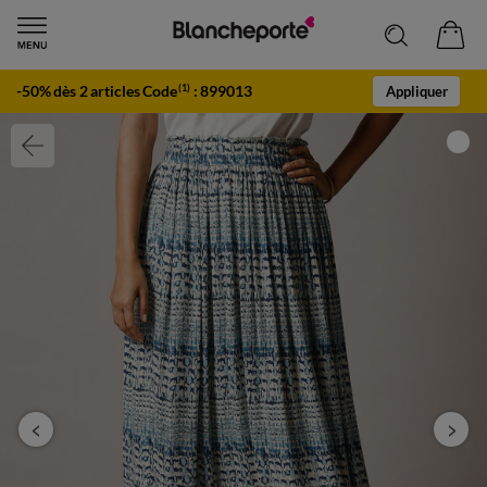
-50% dès 2 articles Code
:
899013
(1)
Appliquer