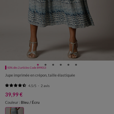
-50% dès 2 articles Code 899013
Jupe imprimée en crépon, taille élastiquée
4.5
/
5
-
2
avis
39,99 €
Couleur :
Bleu / Écru